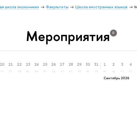
ая школа экономики»
Факультеты
Школа иностранных языков
М
Мероприятия
0
20
21
22
23
24
25
26
27
28
29
30
31
1
2
3
4
чт
пт
сб
вс
пн
вт
ср
чт
пт
сб
вс
пн
вт
ср
чт
пт
Сентябрь 2026