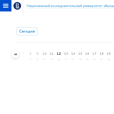
Национальный исследовательский университет «Высш
Сегодня
4
5
6
7
8
9
10
11
12
13
14
15
16
17
18
19
вт
ср
чт
пт
сб
вс
пн
вт
ср
чт
пт
сб
вс
пн
вт
ср