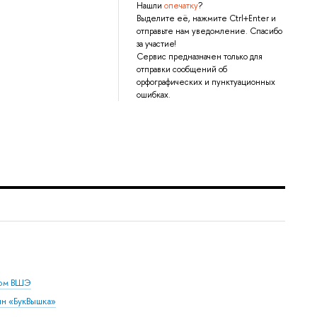
Нашли
опечатку
?
Выделите её, нажмите Ctrl+Enter и
отправьте нам уведомление. Спасибо
за участие!
Сервис предназначен только для
отправки сообщений об
орфографических и пунктуационных
ошибках.
дом ВШЭ
ин «БукВышка»