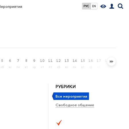
ероприятия
РУС
EN
5
6
7
8
9
10
11
12
13
14
15
16
17
18
19
20
сб
вс
пн
вт
ср
чт
пт
сб
вс
пн
вт
ср
чт
пт
сб
вс
РУБРИКИ
Все мероприятия
Свободное общение