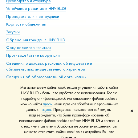
Руководство и структура
Дов
Устойчивое развитие в НИУ ВШЭ
Ол
Преподаватели и сотрудники
При
Корпуса и общежития
Вы
Закупки
При
Обращения граждан в НИУ ВШЭ
Ас
Фонд целевого капитала
До
Противодействие коррупции
Цен
Сведения о доходах, расходах, об имуществе и
Би
обязательствах имущественного характера
Об
Сведения об образовательной организации
Обр
Людям с ограниченными возможностями здоровья
Мы используем файлы cookies для улучшения работы сайта
Единая платежная страница
НИУ ВШЭ и большего удобства его использования. Более
подробную информацию об использовании файлов cookies
Работа в Вышке
можно найти
здесь
, наши правила обработки персональных
данных –
здесь
. Продолжая пользоваться сайтом, вы
✖
Редактору
подтверждаете, что были проинформированы об
© НИУ ВШЭ 1993–2026
Адреса и контакты
Условия использования
использовании файлов cookies сайтом НИУ ВШЭ и согласны
с нашими правилами обработки персональных данных. Вы
материалов
Политика конфиденциальности
Карта сайта
можете отключить файлы cookies в настройках Вашего
Шрифты HSE Sans и HSE Slab разработаны в
Школе дизайна НИУ ВШЭ
браузера.