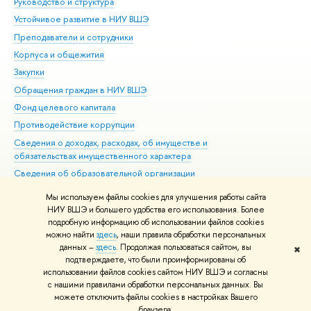
Руководство и структура
Дов
Устойчивое развитие в НИУ ВШЭ
Ол
Преподаватели и сотрудники
При
Корпуса и общежития
Вы
Закупки
При
Обращения граждан в НИУ ВШЭ
Ас
Фонд целевого капитала
До
Противодействие коррупции
Цен
Сведения о доходах, расходах, об имуществе и
Би
обязательствах имущественного характера
Об
Сведения об образовательной организации
Обр
Людям с ограниченными возможностями здоровья
Мы используем файлы cookies для улучшения работы сайта
Единая платежная страница
НИУ ВШЭ и большего удобства его использования. Более
подробную информацию об использовании файлов cookies
Работа в Вышке
можно найти
здесь
, наши правила обработки персональных
данных –
здесь
. Продолжая пользоваться сайтом, вы
✖
Редактору
подтверждаете, что были проинформированы об
© НИУ ВШЭ 1993–2026
Адреса и контакты
Условия использования
использовании файлов cookies сайтом НИУ ВШЭ и согласны
с нашими правилами обработки персональных данных. Вы
материалов
Политика конфиденциальности
Карта сайта
можете отключить файлы cookies в настройках Вашего
Шрифты HSE Sans и HSE Slab разработаны в
Школе дизайна НИУ ВШЭ
браузера.