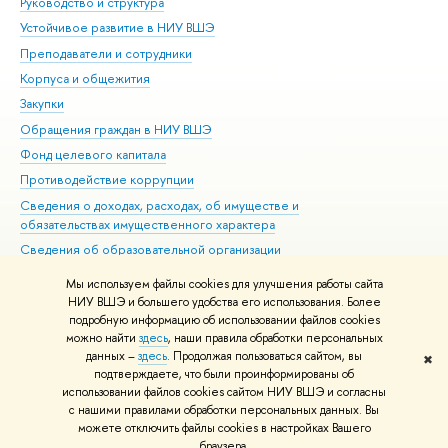
Руководство и структура
Дов
Устойчивое развитие в НИУ ВШЭ
Ол
Преподаватели и сотрудники
При
Корпуса и общежития
Вы
Закупки
При
Обращения граждан в НИУ ВШЭ
Ас
Фонд целевого капитала
До
Противодействие коррупции
Цен
Сведения о доходах, расходах, об имуществе и
Би
обязательствах имущественного характера
Об
Сведения об образовательной организации
Обр
Людям с ограниченными возможностями здоровья
Мы используем файлы cookies для улучшения работы сайта
Единая платежная страница
НИУ ВШЭ и большего удобства его использования. Более
подробную информацию об использовании файлов cookies
Работа в Вышке
можно найти
здесь
, наши правила обработки персональных
данных –
здесь
. Продолжая пользоваться сайтом, вы
✖
Редактору
подтверждаете, что были проинформированы об
© НИУ ВШЭ 1993–2026
Адреса и контакты
Условия использования
использовании файлов cookies сайтом НИУ ВШЭ и согласны
с нашими правилами обработки персональных данных. Вы
материалов
Политика конфиденциальности
Карта сайта
можете отключить файлы cookies в настройках Вашего
Шрифты HSE Sans и HSE Slab разработаны в
Школе дизайна НИУ ВШЭ
браузера.