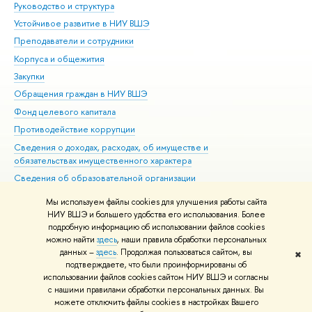
Руководство и структура
Дов
Устойчивое развитие в НИУ ВШЭ
Ол
Преподаватели и сотрудники
При
Корпуса и общежития
Вы
Закупки
При
Обращения граждан в НИУ ВШЭ
Ас
Фонд целевого капитала
До
Противодействие коррупции
Цен
Сведения о доходах, расходах, об имуществе и
Би
обязательствах имущественного характера
Об
Сведения об образовательной организации
Обр
Людям с ограниченными возможностями здоровья
Мы используем файлы cookies для улучшения работы сайта
Единая платежная страница
НИУ ВШЭ и большего удобства его использования. Более
подробную информацию об использовании файлов cookies
Работа в Вышке
можно найти
здесь
, наши правила обработки персональных
данных –
здесь
. Продолжая пользоваться сайтом, вы
✖
Редактору
подтверждаете, что были проинформированы об
© НИУ ВШЭ 1993–2026
Адреса и контакты
Условия использования
использовании файлов cookies сайтом НИУ ВШЭ и согласны
с нашими правилами обработки персональных данных. Вы
материалов
Политика конфиденциальности
Карта сайта
можете отключить файлы cookies в настройках Вашего
Шрифты HSE Sans и HSE Slab разработаны в
Школе дизайна НИУ ВШЭ