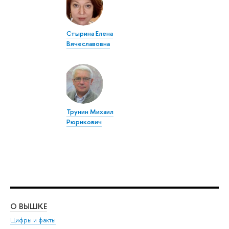
Стырина Елена
Вячеславовна
Трунин Михаил
Рюрикович
О ВЫШКЕ
ОБ
Цифры и факты
Ли