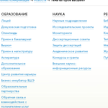
ренних коммуникаций
→
Новости
→
Тема «второе высшее»
ОБРАЗОВАНИЕ
НАУКА
Р
Лицей
Научные подразделения
Би
Довузовская подготовка
Исследовательские проекты
Из
Олимпиады
Мониторинги
Кн
Прием в бакалавриат
Диссертационные советы
Ти
Вышка+
Защиты диссертаций
Ме
Прием в магистратуру
Академическое развитие
Жу
Аспирантура
Конкурсы и гранты
Пу
Дополнительное
Внешние научно-
образование
информационные ресурсы
Центр развития карьеры
Бизнес-инкубатор ВШЭ
Образовательные
партнерства
Обратная связь и
взаимодействие с
получателями услуг