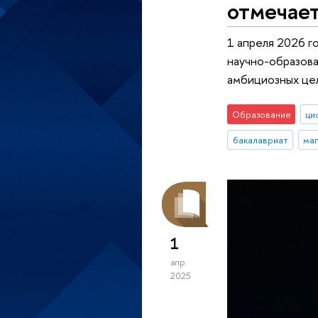
отмечает
1 апреля 2026 г
научно-образова
амбициозных цел
Образование
ци
бакалавриат
ма
1
апр
2025