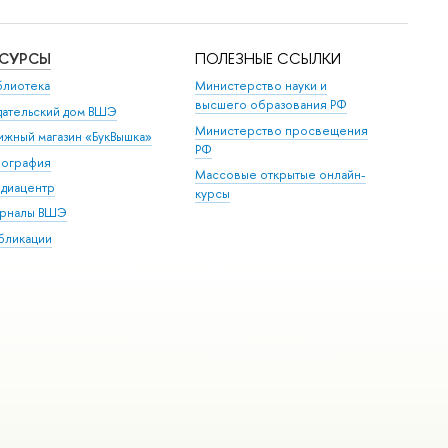
ЕСУРСЫ
ПОЛЕЗНЫЕ ССЫЛКИ
блиотека
Министерство науки и
высшего образования РФ
дательский дом ВШЭ
Министерство просвещения
ижный магазин «БукВышка»
РФ
пография
Массовые открытые онлайн-
диацентр
курсы
рналы ВШЭ
бликации