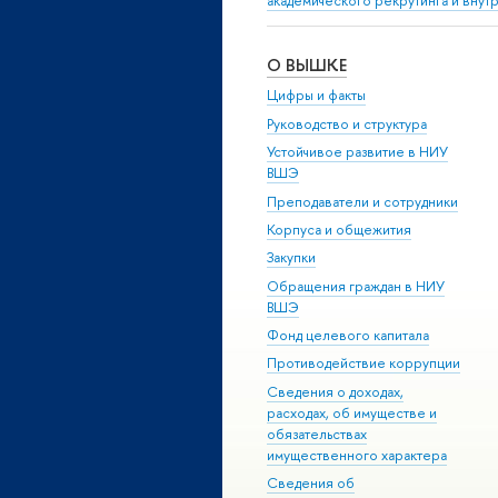
академического рекрутинга и внут
О ВЫШКЕ
Цифры и факты
Руководство и структура
Устойчивое развитие в НИУ
ВШЭ
Преподаватели и сотрудники
Корпуса и общежития
Закупки
Обращения граждан в НИУ
ВШЭ
Фонд целевого капитала
Противодействие коррупции
Сведения о доходах,
расходах, об имуществе и
обязательствах
имущественного характера
Сведения об