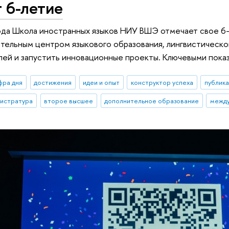
 6-летие
ода Школа иностранных языков НИУ ВШЭ отмечает свое 6-
тельным центром языкового образования, лингвистической
ей и запустить инновационные проекты. Ключевыми показ
фра дня
достижения
идеи и опыт
конструктор успеха
публик
гистратура
второе высшее
дополнительное образование
между