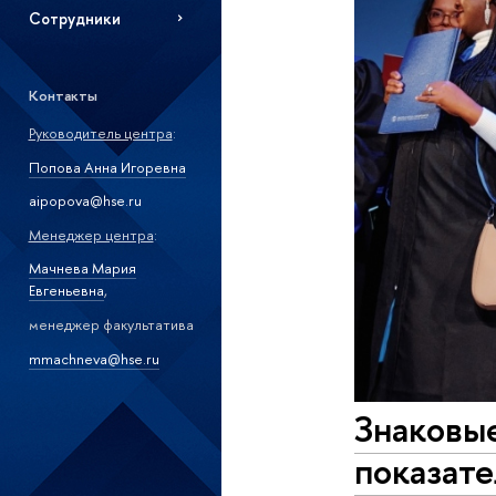
Сотрудники
Контакты
Руководитель центра
:
Попова Анна Игоревна
aipopova@hse.ru
Менеджер центра
:
Мачнева Мария
Евгеньевна
,
менеджер факультатива
mmachneva@hse.ru
Знаковы
показат