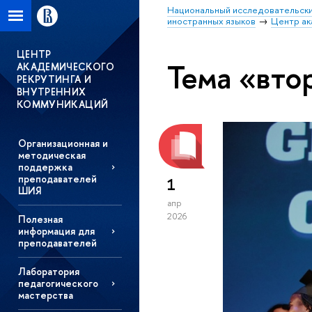
Национальный исследовательски
иностранных языков
Центр ак
ЦЕНТР
Тема «вто
АКАДЕМИЧЕСКОГО
РЕКРУТИНГА И
ВНУТРЕННИХ
КОММУНИКАЦИЙ
Организационная и
методическая
поддержка
преподавателей
1
ШИЯ
апр
2026
Полезная
информация для
преподавателей
Лаборатория
педагогического
мастерства