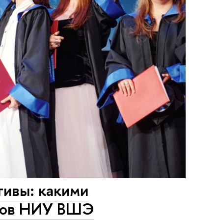
тивы: какими
ыков НИУ ВШЭ