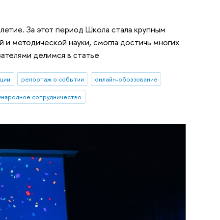
летие. За этот период Школа стала крупным
 и методической науки, смогла достичь многих
ателями делимся в статье
ации
репортаж о событии
онлайн-образование
народное сотрудничество