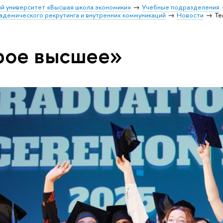
й университет «Высшая школа экономики»
Учебные подразделения
адемического рекрутинга и внутренних коммуникаций
Новости
Те
рое высшее»