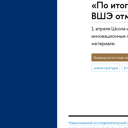
«По ито
ВШЭ отм
1 апреля Школа 
инновационные п
материале.
Университетская ж
магистратура
в
Национальный исследовательский 