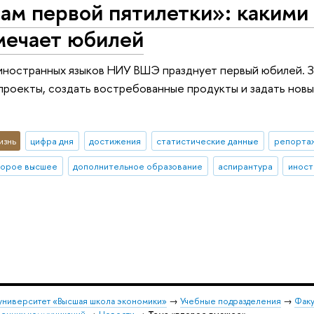
гам первой пятилетки»: каки
ечает юбилей
иностранных языков НИУ ВШЭ празднует первый юбилей. З
роекты, создать востребованные продукты и задать нов
изнь
цифра дня
достижения
статистические данные
репортаж
торое высшее
дополнительное образование
аспирантура
иност
университет «Высшая школа экономики»
→
Учебные подразделения
→
Факу