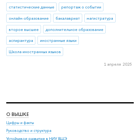
статистические данные
репортаж о событии
онлайн-образование
бакалавриат
магистратура
второе высшее
дополнительное образование
аспирантура
иностранные языки
Школа иностранных языков
1 апреля 2025
О ВЫШКЕ
ОБ
Цифры и факты
Ли
Руководство и структура
Дов
Устойчивое развитие в НИУ ВШЭ
Ол