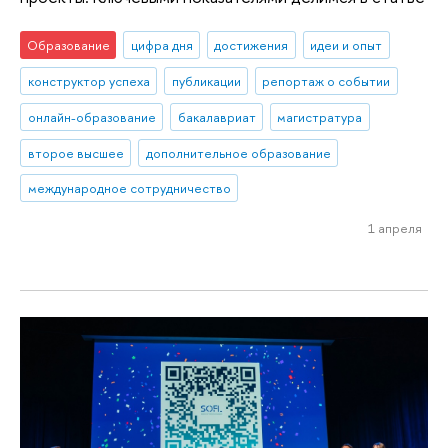
Образование
цифра дня
достижения
идеи и опыт
конструктор успеха
публикации
репортаж о событии
онлайн-образование
бакалавриат
магистратура
второе высшее
дополнительное образование
международное сотрудничество
1 апреля