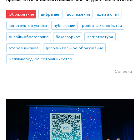
Образование
цифра дня
достижения
идеи и опыт
конструктор успеха
публикации
репортаж о событии
онлайн-образование
бакалавриат
магистратура
второе высшее
дополнительное образование
международное сотрудничество
1 апреля