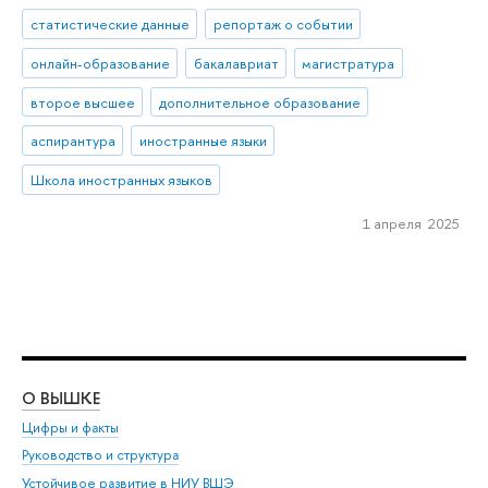
статистические данные
репортаж о событии
онлайн-образование
бакалавриат
магистратура
второе высшее
дополнительное образование
аспирантура
иностранные языки
Школа иностранных языков
1 апреля 2025
О ВЫШКЕ
ОБ
Цифры и факты
Ли
Руководство и структура
Дов
Устойчивое развитие в НИУ ВШЭ
Ол