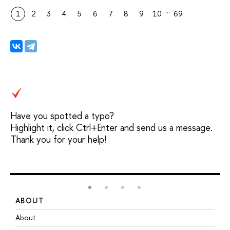
…
1
2
3
4
5
6
7
8
9
10
69
Have you spotted a typo?
Highlight it, click Ctrl+Enter and send us a message.
Thank you for your help!
ABOUT
S
About
A