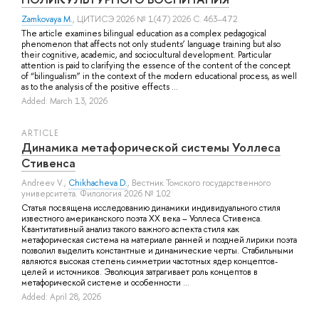
Zamkovaya M.
, ЦИТИСЭ 2026 № 1(47) 2026 С. 463–472
The article examines bilingual education as a complex pedagogical
phenomenon that affects not only students’ language training but also
their cognitive, academic, and sociocultural development. Particular
attention is paid to clarifying the essence of the content of the concept
of “bilingualism” in the context of the modern educational process, as well
as to the analysis of the positive effects ...
Added: March 13, 2026
ARTICLE
Динамика метафорической системы Уоллеса
Стивенса
Andreev V.
,
Chikhacheva D.
, Вестник Томского государственного
университета. Филология 2026 № 102
Статья посвящена исследованию динамики индивидуального стиля
известного американского поэта XX века – Уоллеса Стивенса.
Квантитативный анализ такого важного аспекта стиля как
метафорическая система на материале ранней и поздней лирики поэта
позволил выделить константные и динамические черты. Стабильными
являются высокая степень симметрии частотных ядер концептов-
целей и источников. Эволюция затрагивает роль концептов в
метафорической системе и особенности ...
Added: April 28, 2026