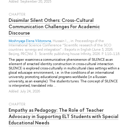
Added: September 20, 2025
СHAPTER
Dissimilar Silent Others: Cross-Cultural
Communication Challenges For Academic
Discourse
Moshnyaga Elena Viktorovna
,
Hussain I.
, , in: Proceedings of the
International Science Conference “Scientific research of the SCO
countries: synergy and integration” - Reports in English (June 3, 2026.
Beijing, PRC)Vol. 3.: Scientific publishing house Infinity, 2026. P. 110–118.
The paper examines a communicative phenomenon of SILENCE as an
element of enacted identity construction in cross-cultural interaction.
SILENCE is explored cross-culturally in multicultural class settings within a
glocal eduscape environment, i.e. in the conditions of an international
university promoting educational programs worldwide (in a Russian
university, as an example). The students tures. The concept of SILENCE
is interpreted, translated into ...
Added: July 24, 2026
СHAPTER
Empathy as Pedagogy: The Role of Teacher
Advocacy in Supporting ELT Students with Special
Educational Needs