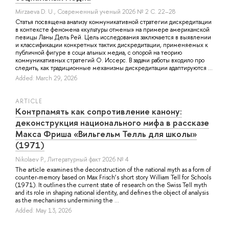
Mirzaeva D. U.
, Современный ученый 2026 № 2 С. 22–28
Статья посвящена анализу коммуникативной стратегии дискредитации
в контексте феномена «культуры отмены» на примере американской
певицы Ланы Дель Рей. Цель исследования заключается в выявлении
и классификации конкретных тактик дискредитации, применяемых к
публичной фигуре в соци альных медиа, с опорой на теорию
коммуникативных стратегий О. Иссерс. В задачи работы входило про
следить, как традиционные механизмы дискредитации адаптируются ...
Added: March 29, 2026
ARTICLE
Контрпамять как сопротивление канону:
деконструкция национального мифа в рассказе
Макса Фриша «Вильгельм Телль для школы»
(1971)
Nikolaev P.
, Литературный факт 2026 № 4
The article examines the deconstruction of the national myth as a form of
counter-memory based on Max Frisch’s short story William Tell for Schools
(1971). It outlines the current state of research on the Swiss Tell myth
and its role in shaping national identity, and defines the object of analysis
as the mechanisms undermining the ...
Added: May 13, 2026