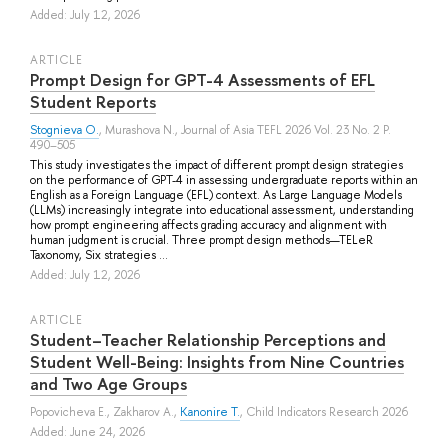
Added: July 12, 2026
ARTICLE
Prompt Design for GPT-4 Assessments of EFL
Student Reports
Stognieva O.
,
Murashova N.
, Journal of Asia TEFL 2026 Vol. 23 No. 2 P.
490–505
This study investigates the impact of different prompt design strategies
on the performance of GPT-4 in assessing undergraduate reports within an
English as a Foreign Language (EFL) context. As Large Language Models
(LLMs) increasingly integrate into educational assessment, understanding
how prompt engineering affects grading accuracy and alignment with
human judgment is crucial. Three prompt design methods—TELeR
Taxonomy, Six strategies ...
Added: July 12, 2026
ARTICLE
Student–Teacher Relationship Perceptions and
Student Well-Being: Insights from Nine Countries
and Two Age Groups
Popovicheva E.
,
Zakharov A.
,
Kanonire T.
, Child Indicators Research 2026
Added: June 24, 2026