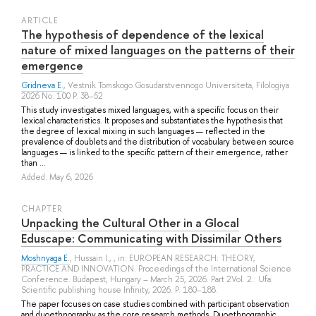
ARTICLE
The hypothesis of dependence of the lexical
nature of mixed languages on the patterns of their
emergence
Gridneva E.
, Vestnik Tomskogo Gosudarstvennogo Universiteta, Filologiya
2026 No. 100 P. 38–52
This study investigates mixed languages, with a specific focus on their
lexical characteristics. It proposes and substantiates the hypothesis that
the degree of lexical mixing in such languages — reflected in the
prevalence of doublets and the distribution of vocabulary between source
languages — is linked to the specific pattern of their emergence, rather
than ...
Added: May 6, 2026
СHAPTER
Unpacking the Cultural Other in a Glocal
Eduscape: Communicating with Dissimilar Others
Moshnyaga E.
,
Hussain I.
, , in: EUROPEAN RESEARCH: THEORY,
PRACTICE AND INNOVATION. Proceedings of the International Science
Conference. Budapest, Hungary – March 25, 2026. Part 2Vol. 2.: Ufa:
Scientific publishing house Infinity, 2026. P. 180–188.
The paper focuses on case studies combined with participant observation
and duoethnography as the core research methods. Duoethnographic