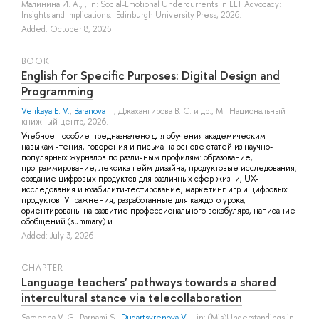
Малинина И. А.
, , in: Social-Emotional Undercurrents in ELT Advocacy:
Insights and Implications.: Edinburgh University Press, 2026.
Added: October 8, 2025
BOOK
English for Specific Purposes: Digital Design and
Programming
Velikaya E. V.
,
Baranova T.
,
Джахангирова В. С.
и др.
, M.: Национальный
книжный центр, 2026.
Учебное пособие предназначено для обучения академическим
навыкам чтения, говорения и письма на основе статей из научно-
популярных журналов по различным профилям: образование,
программирование, лексика гейм-дизайна, продуктовые исследования,
создание цифровых продуктов для различных сфер жизни, UX-
исследования и юзабилити-тестирование, маркетинг игр и цифровых
продуктов. Упражнения, разработанные для каждого урока,
ориентированы на развитие профессионального вокабуляра, написание
обобщений (summary) и ...
Added: July 3, 2026
СHAPTER
Language teachers’ pathways towards a shared
intercultural stance via telecollaboration
Sardegna V. G.
,
Parnami S.
,
Dugartsyrenova V.
, , in: (Mis)Understandings in