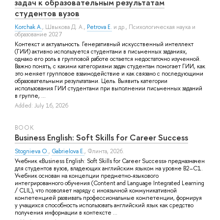
задач к образовательным результатам
студентов вузов
Korchak A.
,
Швыкова Д. А.
,
Petrova E.
и др.
, Психологическая наука и
образование 2027
Контекст и актуальность. Генеративный искусственный интеллект
(ГИИ) активно используется студентами в письменных заданиях,
однако его роль в групповой работе остается недостаточно изученной.
Важно понять, с какими категориями задач студентам помогает ГИИ, как
это меняет групповое взаимодействие и как связано с последующими
образовательными результатами. Цель. Выявить категории
использования ГИИ студентами при выполнении письменных заданий
в группе, ...
Added: July 16, 2026
BOOK
Business English: Soft Skills for Career Success
Stognieva O.
,
Gabrielova E.
, Флинта, 2026.
Учебник «Business English: Soft Skills for Career Success» предназначен
для студентов вузов, владеющих английским языком на уровне B2–C1.
Учебник основан на концепции предметно-языкового
интегрированного обучения (Content and Language Integrated Learning
/ CLIL), что позволяет наряду с иноязычной коммуникативной
компетенцией развивать профессиональные компетенции, формируя
у учащихся способность использовать английский язык как средство
получения информации в контексте ...