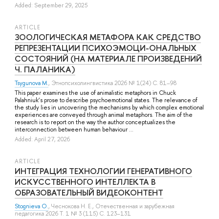
Added: September 29, 2025
ARTICLE
ЗООЛОГИЧЕСКАЯ МЕТАФОРА КАК СРЕДСТВО
РЕПРЕЗЕНТАЦИИ ПСИХОЭМОЦИ-ОНАЛЬНЫХ
СОСТОЯНИЙ (НА МАТЕРИАЛЕ ПРОИЗВЕДЕНИЙ
Ч. ПАЛАНИКА)
Tsygunova M.
, Этнопсихолингвистика 2026 № 1(24) С. 81–98
This paper examines the use of animalistic metaphors in Chuck
Palahniuk’s prose to describe psychoemotional states. The relevance of
the study lies in uncovering the mechanisms by which complex emotional
experiences are conveyed through animal metaphors. The aim of the
research is to report on the way the author conceptualizes the
interconnection between human behaviour ...
Added: April 27, 2026
ARTICLE
ИНТЕГРАЦИЯ ТЕХНОЛОГИИ ГЕНЕРАТИВНОГО
ИСКУССТВЕННОГО ИНТЕЛЛЕКТА В
ОБРАЗОВАТЕЛЬНЫЙ ВИДЕОКОНТЕНТ
Stognieva O.
,
Чеснокова Н. Е.
, Отечественная и зарубежная
педагогика 2026 Т. 1 № 3 (115) С. 123–131