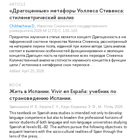
ARTICLE
«Драгоценные» метафоры Уоллеса Стивенса:
стилеметрический анализ
Chikhacheva D.
, Известия Смоленского государственного
университета 2026 № 1(73) С. 153–163
Предметом изучения в статье является концепт Драгоценность в ме
тафорической системе творчества Уоллеса Стивенса, рассмотренный
на материале лирики поэта, изданной при жизни автора. Цель анализа
состоит в выявлении особенностей функционирования и эволюции
концепта Драгоцен ность на протяжении всех периодов Стивенса.
Количественный анализ ча стотности изучаемого концепта в функции
цели / источника в метафориче ском переносе ...
Added: April 25, 2026
BOOK
Жить в Испании. Vivir en España: учебник по
страноведению Испании.
Заалишвили И. В.
,
Karpina E. V.
,
Керо Хервилья Э. Ф.
, M.: Flinta, 2026.
This textbook on Spanish area studies is intended not only to develop
language competence but also to broaden the professional horizons of
senior students of both language and non-language universities studying
Spanish at levels B1–B2. The authors pursue the following objectives: to
acquaint learners with the socio-cultural realities of Spain through the
lens of the press; ...