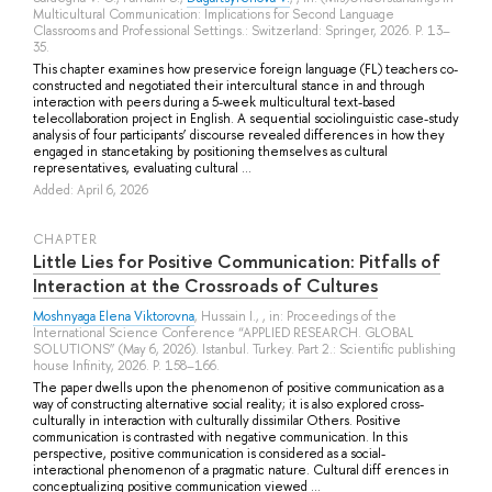
Multicultural Communication: Implications for Second Language
Classrooms and Professional Settings.: Switzerland: Springer, 2026. P. 13–
35.
This chapter examines how preservice foreign language (FL) teachers co-
constructed and negotiated their intercultural stance in and through
interaction with peers during a 5-week multicultural text-based
telecollaboration project in English. A sequential sociolinguistic case-study
analysis of four participants’ discourse revealed differences in how they
engaged in stancetaking by positioning themselves as cultural
representatives, evaluating cultural ...
Added: April 6, 2026
СHAPTER
Little Lies for Positive Communication: Pitfalls of
Interaction at the Crossroads of Cultures
Moshnyaga Elena Viktorovna
,
Hussain I.
, , in: Proceedings of the
International Science Conference “APPLIED RESEARCH. GLOBAL
SOLUTIONS” (May 6, 2026). Istanbul. Turkey. Part 2.: Scientific publishing
house Infinity, 2026. P. 158–166.
The paper dwells upon the phenomenon of positive communication as a
way of constructing alternative social reality; it is also explored cross-
culturally in interaction with culturally dissimilar Others. Positive
communication is contrasted with negative communication. In this
perspective, positive communication is considered as a social-
interactional phenomenon of a pragmatic nature. Cultural diff erences in
conceptualizing positive communication viewed ...