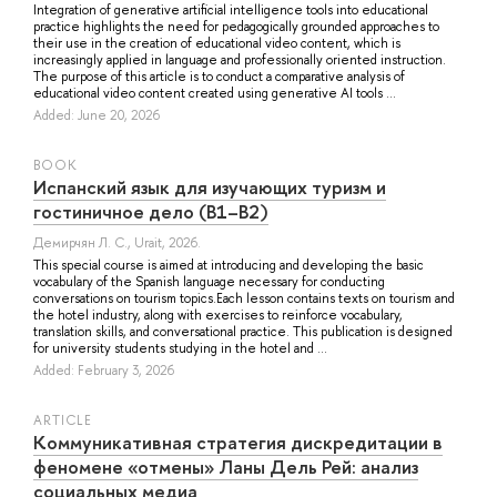
Integration of generative artificial intelligence tools into educational
practice highlights the need for pedagogically grounded approaches to
their use in the creation of educational video content, which is
increasingly applied in language and professionally oriented instruction.
The purpose of this article is to conduct a comparative analysis of
educational video content created using generative AI tools ...
Added: June 20, 2026
BOOK
Испанский язык для изучающих туризм и
гостиничное дело (B1–B2)
Демирчян Л. С.
, Urait, 2026.
This special course is aimed at introducing and developing the basic
vocabulary of the Spanish language necessary for conducting
conversations on tourism topics.Each lesson contains texts on tourism and
the hotel industry, along with exercises to reinforce vocabulary,
translation skills, and conversational practice. This publication is designed
for university students studying in the hotel and ...
Added: February 3, 2026
ARTICLE
Коммуникативная стратегия дискредитации в
феномене «отмены» Ланы Дель Рей: анализ
социальных медиа