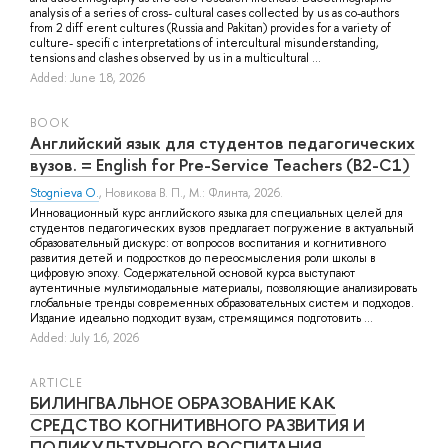
analysis of a series of cross- cultural cases collected by us as co-authors
from 2 diff erent cultures (Russia and Pakitan) provides for a variety of
culture- specifi c interpretations of intercultural misunderstanding,
tensions and clashes observed by us in a multicultural ...
Added: June 18, 2026
BOOK
Английский язык для студентов педагогических
вузов. = English for Pre-Service Teachers (B2-C1)
Stognieva O.
,
Новикова В. П.
, М.: Флинта, 2026.
Инновационный курс английского языка для специальных целей для
студентов педагогических вузов предлагает погружение в актуальный
образовательный дискурс: от вопросов воспитания и когнитивного
развития детей и подростков до переосмысления роли школы в
цифровую эпоху. Содержательной основой курса выступают
аутентичные мультимодальные материалы, позволяющие анализировать
глобальные тренды современных образовательных систем и подходов.
Издание идеально подходит вузам, стремящимся подготовить ...
Added: July 16, 2026
ARTICLE
БИЛИНГВАЛЬНОЕ ОБРАЗОВАНИЕ КАК
СРЕДСТВО КОГНИТИВНОГО РАЗВИТИЯ И
ПОЛИКУЛЬТУРНОГО ВОСПИТАНИЯ