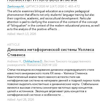
Zamkovaya M.
, ЦИТИСЭ 2026 № 1(47) 2026 С. 463–472
The article examines bilingual education as a complex pedagogical
phenomenon that affects not only students’ language training but also
their cognitive, academic, and sociocultural development. Particular
attention is paid to clarifying the essence of the content of the concept
of “bilingualism” in the context of the modern educational process, as well
as to the analysis of the positive effects ...
Added: March 13, 2026
ARTICLE
Динамика метафорической системы Уоллеса
Стивенса
Andreev V.
,
Chikhacheva D.
, Вестник Томского государственного
университета. Филология 2026 № 102
Статья посвящена исследованию динамики индивидуального стиля
известного американского поэта XX века – Уоллеса Стивенса.
Квантитативный анализ такого важного аспекта стиля как
метафорическая система на материале ранней и поздней лирики поэта
позволил выделить константные и динамические черты. Стабильными
являются высокая степень симметрии частотных ядер концептов-
целей и источников. Эволюция затрагивает роль концептов в
метафорической системе и особенности ...
Added: April 28, 2026