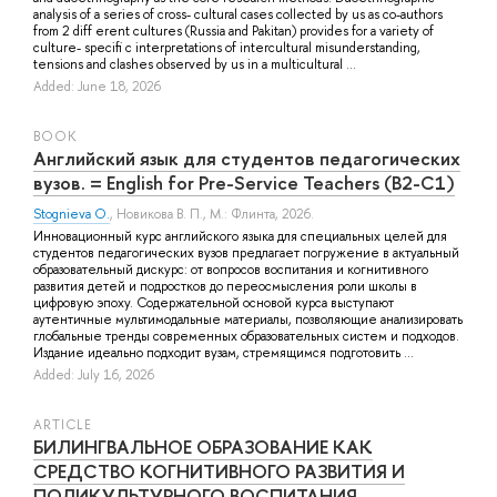
analysis of a series of cross- cultural cases collected by us as co-authors
from 2 diff erent cultures (Russia and Pakitan) provides for a variety of
culture- specifi c interpretations of intercultural misunderstanding,
tensions and clashes observed by us in a multicultural ...
Added: June 18, 2026
BOOK
Английский язык для студентов педагогических
вузов. = English for Pre-Service Teachers (B2-C1)
Stognieva O.
,
Новикова В. П.
, М.: Флинта, 2026.
Инновационный курс английского языка для специальных целей для
студентов педагогических вузов предлагает погружение в актуальный
образовательный дискурс: от вопросов воспитания и когнитивного
развития детей и подростков до переосмысления роли школы в
цифровую эпоху. Содержательной основой курса выступают
аутентичные мультимодальные материалы, позволяющие анализировать
глобальные тренды современных образовательных систем и подходов.
Издание идеально подходит вузам, стремящимся подготовить ...
Added: July 16, 2026
ARTICLE
БИЛИНГВАЛЬНОЕ ОБРАЗОВАНИЕ КАК
СРЕДСТВО КОГНИТИВНОГО РАЗВИТИЯ И
ПОЛИКУЛЬТУРНОГО ВОСПИТАНИЯ