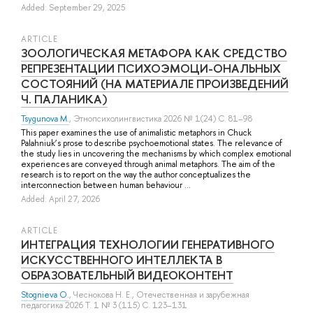
Added: September 29, 2025
ARTICLE
ЗООЛОГИЧЕСКАЯ МЕТАФОРА КАК СРЕДСТВО
РЕПРЕЗЕНТАЦИИ ПСИХОЭМОЦИ-ОНАЛЬНЫХ
СОСТОЯНИЙ (НА МАТЕРИАЛЕ ПРОИЗВЕДЕНИЙ
Ч. ПАЛАНИКА)
Tsygunova M.
, Этнопсихолингвистика 2026 № 1(24) С. 81–98
This paper examines the use of animalistic metaphors in Chuck
Palahniuk’s prose to describe psychoemotional states. The relevance of
the study lies in uncovering the mechanisms by which complex emotional
experiences are conveyed through animal metaphors. The aim of the
research is to report on the way the author conceptualizes the
interconnection between human behaviour ...
Added: April 27, 2026
ARTICLE
ИНТЕГРАЦИЯ ТЕХНОЛОГИИ ГЕНЕРАТИВНОГО
ИСКУССТВЕННОГО ИНТЕЛЛЕКТА В
ОБРАЗОВАТЕЛЬНЫЙ ВИДЕОКОНТЕНТ
Stognieva O.
,
Чеснокова Н. Е.
, Отечественная и зарубежная
педагогика 2026 Т. 1 № 3 (115) С. 123–131