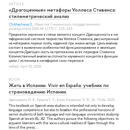
ARTICLE
«Драгоценные» метафоры Уоллеса Стивенса:
стилеметрический анализ
Chikhacheva D.
, Известия Смоленского государственного
университета 2026 № 1(73) С. 153–163
Предметом изучения в статье является концепт Драгоценность в ме
тафорической системе творчества Уоллеса Стивенса, рассмотренный
на материале лирики поэта, изданной при жизни автора. Цель анализа
состоит в выявлении особенностей функционирования и эволюции
концепта Драгоцен ность на протяжении всех периодов Стивенса.
Количественный анализ ча стотности изучаемого концепта в функции
цели / источника в метафориче ском переносе ...
Added: April 25, 2026
BOOK
Жить в Испании. Vivir en España: учебник по
страноведению Испании.
Заалишвили И. В.
,
Karpina E. V.
,
Керо Хервилья Э. Ф.
, M.: Flinta, 2026.
This textbook on Spanish area studies is intended not only to develop
language competence but also to broaden the professional horizons of
senior students of both language and non-language universities studying
Spanish at levels B1–B2. The authors pursue the following objectives: to
acquaint learners with the socio-cultural realities of Spain through the
lens of the press; ...