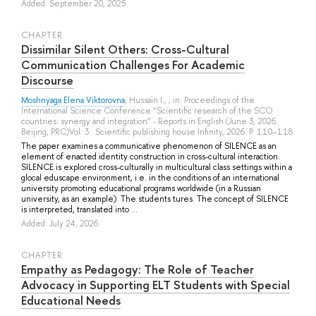
Added: September 20, 2025
СHAPTER
Dissimilar Silent Others: Cross-Cultural
Communication Challenges For Academic
Discourse
Moshnyaga Elena Viktorovna
,
Hussain I.
, , in: Proceedings of the
International Science Conference “Scientific research of the SCO
countries: synergy and integration” - Reports in English (June 3, 2026.
Beijing, PRC)Vol. 3.: Scientific publishing house Infinity, 2026. P. 110–118.
The paper examines a communicative phenomenon of SILENCE as an
element of enacted identity construction in cross-cultural interaction.
SILENCE is explored cross-culturally in multicultural class settings within a
glocal eduscape environment, i.e. in the conditions of an international
university promoting educational programs worldwide (in a Russian
university, as an example). The students tures. The concept of SILENCE
is interpreted, translated into ...
Added: July 24, 2026
СHAPTER
Empathy as Pedagogy: The Role of Teacher
Advocacy in Supporting ELT Students with Special
Educational Needs