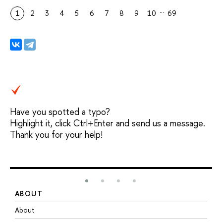
…
1
2
3
4
5
6
7
8
9
10
69
Have you spotted a typo?
Highlight it, click Ctrl+Enter and send us a message.
Thank you for your help!
ABOUT
S
About
A