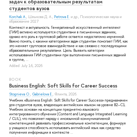
задач к образовательным результатам
студентов вузов
Korchak A.
,
Швыкова Д. А.
,
Petrova E.
и др.
, Психологическая наука и
образование 2027
Контекст и актуальность. Генеративный искусственный интеллект
(ГИИ) активно используется студентами в письменных заданиях,
однако его роль в групповой работе остается недостаточно изученной.
Важно понять, с какими категориями задач студентам помогает ГИИ, как
это меняет групповое взаимодействие и как связано с последующими
образовательными результатами. Цель. Выявить категории
использования ГИИ студентами при выполнении письменных заданий
в группе, ...
Added: July 16, 2026
BOOK
Business English: Soft Skills for Career Success
Stognieva O.
,
Gabrielova E.
, Флинта, 2026.
Учебник «Business English: Soft Skills for Career Success» предназначен
для студентов вузов, владеющих английским языком на уровне B2–C1.
Учебник основан на концепции предметно-языкового
интегрированного обучения (Content and Language Integrated Learning
/ CLIL), что позволяет наряду с иноязычной коммуникативной
компетенцией развивать профессиональные компетенции, формируя
у учащихся способность использовать английский язык как средство
получения информации в контексте ...