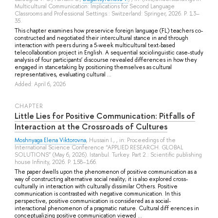
Multicultural Communication: Implications for Second Language
Classrooms and Professional Settings.: Switzerland: Springer, 2026. P. 13–
35.
This chapter examines how preservice foreign language (FL) teachers co-
constructed and negotiated their intercultural stance in and through
interaction with peers during a 5-week multicultural text-based
telecollaboration project in English. A sequential sociolinguistic case-study
analysis of four participants’ discourse revealed differences in how they
engaged in stancetaking by positioning themselves as cultural
representatives, evaluating cultural ...
Added: April 6, 2026
СHAPTER
Little Lies for Positive Communication: Pitfalls of
Interaction at the Crossroads of Cultures
Moshnyaga Elena Viktorovna
,
Hussain I.
, , in: Proceedings of the
International Science Conference “APPLIED RESEARCH. GLOBAL
SOLUTIONS” (May 6, 2026). Istanbul. Turkey. Part 2.: Scientific publishing
house Infinity, 2026. P. 158–166.
The paper dwells upon the phenomenon of positive communication as a
way of constructing alternative social reality; it is also explored cross-
culturally in interaction with culturally dissimilar Others. Positive
communication is contrasted with negative communication. In this
perspective, positive communication is considered as a social-
interactional phenomenon of a pragmatic nature. Cultural diff erences in
conceptualizing positive communication viewed ...