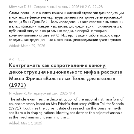
Mirzaeva D. U.
, Современный ученый 2026 № 2 С. 22–28
Статья посвящена анализу коммуникативной стратегии дискредитации
в контексте феномена «культуры отмены» на примере американской
певицы Ланы Дель Рей. Цель исследования заключается в выявлении
и классификации конкретных тактик дискредитации, применяемых к
публичной фигуре в соци альных медиа, с опорой на теорию
коммуникативных стратегий О. Иссерс. В задачи работы входило про
следить, как традиционные механизмы дискредитации адаптируются ...
Added: March 29, 2026
ARTICLE
Контрпамять как сопротивление канону:
деконструкция национального мифа в рассказе
Макса Фриша «Вильгельм Телль для школы»
(1971)
Nikolaev P.
, Литературный факт 2026 № 4
The article examines the deconstruction of the national myth as a form of
counter-memory based on Max Frisch’s short story William Tell for Schools
(1971). It outlines the current state of research on the Swiss Tell myth
and its role in shaping national identity, and defines the object of analysis
as the mechanisms undermining the ...
Added: May 13, 2026