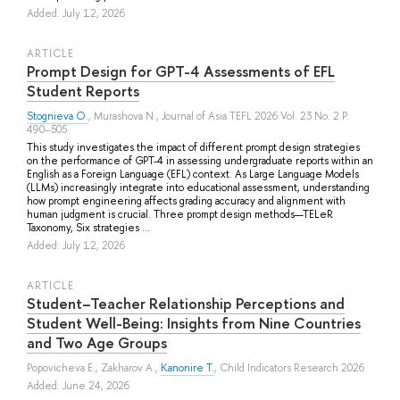
Added: July 12, 2026
ARTICLE
Prompt Design for GPT-4 Assessments of EFL
Student Reports
Stognieva O.
,
Murashova N.
, Journal of Asia TEFL 2026 Vol. 23 No. 2 P.
490–505
This study investigates the impact of different prompt design strategies
on the performance of GPT-4 in assessing undergraduate reports within an
English as a Foreign Language (EFL) context. As Large Language Models
(LLMs) increasingly integrate into educational assessment, understanding
how prompt engineering affects grading accuracy and alignment with
human judgment is crucial. Three prompt design methods—TELeR
Taxonomy, Six strategies ...
Added: July 12, 2026
ARTICLE
Student–Teacher Relationship Perceptions and
Student Well-Being: Insights from Nine Countries
and Two Age Groups
Popovicheva E.
,
Zakharov A.
,
Kanonire T.
, Child Indicators Research 2026
Added: June 24, 2026