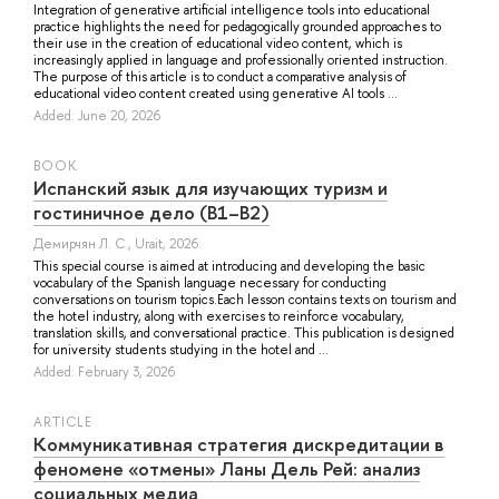
Integration of generative artificial intelligence tools into educational
practice highlights the need for pedagogically grounded approaches to
their use in the creation of educational video content, which is
increasingly applied in language and professionally oriented instruction.
The purpose of this article is to conduct a comparative analysis of
educational video content created using generative AI tools ...
Added: June 20, 2026
BOOK
Испанский язык для изучающих туризм и
гостиничное дело (B1–B2)
Демирчян Л. С.
, Urait, 2026.
This special course is aimed at introducing and developing the basic
vocabulary of the Spanish language necessary for conducting
conversations on tourism topics.Each lesson contains texts on tourism and
the hotel industry, along with exercises to reinforce vocabulary,
translation skills, and conversational practice. This publication is designed
for university students studying in the hotel and ...
Added: February 3, 2026
ARTICLE
Коммуникативная стратегия дискредитации в
феномене «отмены» Ланы Дель Рей: анализ
социальных медиа