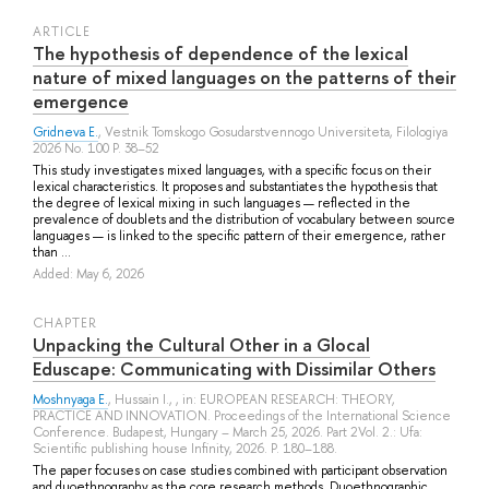
ARTICLE
The hypothesis of dependence of the lexical
nature of mixed languages on the patterns of their
emergence
Gridneva E.
, Vestnik Tomskogo Gosudarstvennogo Universiteta, Filologiya
2026 No. 100 P. 38–52
This study investigates mixed languages, with a specific focus on their
lexical characteristics. It proposes and substantiates the hypothesis that
the degree of lexical mixing in such languages — reflected in the
prevalence of doublets and the distribution of vocabulary between source
languages — is linked to the specific pattern of their emergence, rather
than ...
Added: May 6, 2026
СHAPTER
Unpacking the Cultural Other in a Glocal
Eduscape: Communicating with Dissimilar Others
Moshnyaga E.
,
Hussain I.
, , in: EUROPEAN RESEARCH: THEORY,
PRACTICE AND INNOVATION. Proceedings of the International Science
Conference. Budapest, Hungary – March 25, 2026. Part 2Vol. 2.: Ufa:
Scientific publishing house Infinity, 2026. P. 180–188.
The paper focuses on case studies combined with participant observation
and duoethnography as the core research methods. Duoethnographic