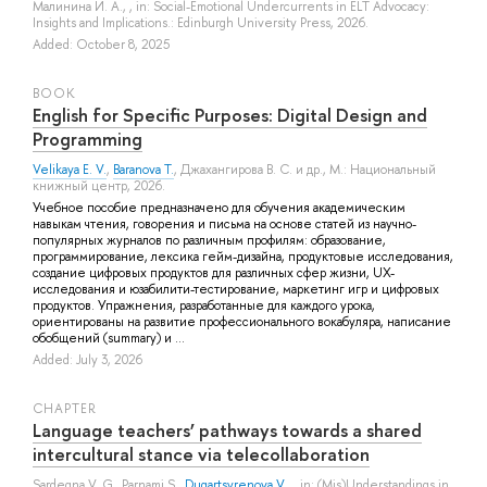
Малинина И. А.
, , in: Social-Emotional Undercurrents in ELT Advocacy:
Insights and Implications.: Edinburgh University Press, 2026.
Added: October 8, 2025
BOOK
English for Specific Purposes: Digital Design and
Programming
Velikaya E. V.
,
Baranova T.
,
Джахангирова В. С.
и др.
, M.: Национальный
книжный центр, 2026.
Учебное пособие предназначено для обучения академическим
навыкам чтения, говорения и письма на основе статей из научно-
популярных журналов по различным профилям: образование,
программирование, лексика гейм-дизайна, продуктовые исследования,
создание цифровых продуктов для различных сфер жизни, UX-
исследования и юзабилити-тестирование, маркетинг игр и цифровых
продуктов. Упражнения, разработанные для каждого урока,
ориентированы на развитие профессионального вокабуляра, написание
обобщений (summary) и ...
Added: July 3, 2026
СHAPTER
Language teachers’ pathways towards a shared
intercultural stance via telecollaboration
Sardegna V. G.
,
Parnami S.
,
Dugartsyrenova V.
, , in: (Mis)Understandings in