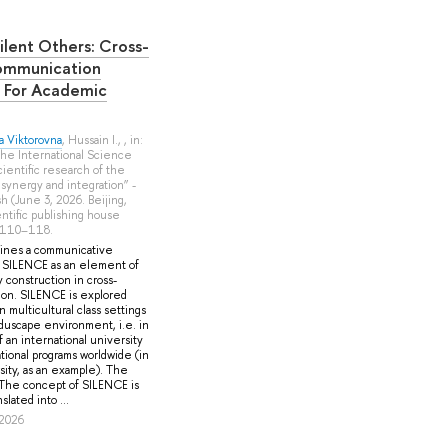
Silent Others: Cross-
ommunication
 For Academic
 Viktorovna
,
Hussain I.
, , in:
the International Science
entific research of the
synergy and integration” -
sh (June 3, 2026. Beijing,
entific publishing house
P. 110–118.
ines a communicative
SILENCE as an element of
 construction in cross-
tion. SILENCE is explored
in multicultural class settings
eduscape environment, i.e. in
f an international university
ional programs worldwide (in
sity, as an example). The
 The concept of SILENCE is
slated into ...
 2026