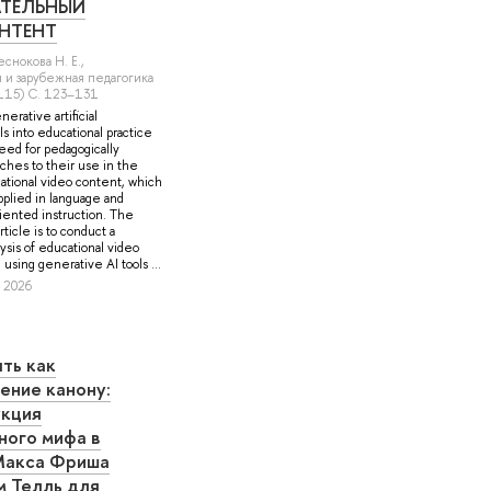
АТЕЛЬНЫЙ
НТЕНТ
еснокова Н. Е.
,
и зарубежная педагогика
(115) С. 123–131
nerative artificial
ls into educational practice
eed for pedagogically
ches to their use in the
ational video content, which
applied in language and
riented instruction. The
rticle is to conduct a
ysis of educational video
using generative AI tools ...
, 2026
ть как
ение канону:
кция
ного мифа в
Макса Фриша
м Телль для