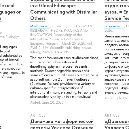
lexical
in a Glocal Eduscape:
студентов
nguages on
Communicating with Dissimilar
вузов. = En
r
Others
Service Te
Moshnyaga E.
,
Hussain I.
, , in: EUROPEAN
Stognieva O.
,
Н
RESEARCH: THEORY, PRACTICE AND
2026.
go
INNOVATION. Proceedings of the
Инновационный 
a, Filologiya
International Science Conference.
для специальны
Budapest, Hungary – March 25, 2026. Part
педагогических
d languages,
2Vol. 2.: Ufa: Scientific publishing house
погружение в а
lexical
Infinity, 2026. P. 180–188.
дискурс: от воп
nd substantiates
The paper focuses on case studies combined
когнитивного р
ee of lexical
with participant observation and
до переосмысл
eflected in the
duoethnography as the core research
цифровую эпох
he distribution
methods. Duoethnographic analysis of a
курса выступаю
e languages — is
series of cross- cultural cases collected by us
мультимодальн
 of their
as co-authors from 2 diff erent cultures
анализировать 
(Russia and Pakitan) provides for a variety of
современных о
culture- specifi c interpretations of
подходов. Изда
intercultural misunderstanding, tensions and
вузам, стремящи
clashes observed by us in a multicultural ...
Added: July 16,
Added: June 18, 2026
ARTICLE
ARTICLE
Динамика метафорической
«Драгоце
К
системы Уоллеса Стивенса
Уоллеса С