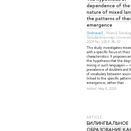
dependence of the 
nature of mixed la
the patterns of thei
emergence
Gridneva E.
, Vestnik Tomsko
Gosudarstvennogo Universitet
2026 No. 100 P. 38–52
This study investigates mixe
with a specific focus on their 
characteristics. It proposes a
the hypothesis that the degr
mixing in such languages — r
prevalence of doublets and t
of vocabulary between sourc
linked to the specific pattern
emergence, rather than ...
Added: May 6, 2026
ARTICLE
БИЛИНГВАЛЬНОЕ
ОБРАЗОВАНИЕ КА