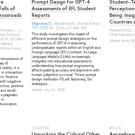
ve
Prompt Design for GPT-4
Student–Te
alls of
Assessments of EFL Student
Perception
Crossroads
Reports
Being: Insi
Countries 
Stognieva O.
,
Murashova N.
, Journal of Asia
TEFL 2026 Vol. 23 No. 2 P. 490–505
,
Hussain I.
, , in:
Popovicheva E.
,
This study investigates the impact of
onal Science
Child Indicator
different prompt design strategies on the
EARCH. GLOBAL
Added: June 24
performance of GPT-4 in assessing
stanbul.
undergraduate reports within an English as a
blishing house
Foreign Language (EFL) context. As Large
Language Models (LLMs) increasingly
phenomenon of
integrate into educational assessment,
ay of
understanding how prompt engineering
reality; it is
affects grading accuracy and alignment with
 in interaction
human judgment is crucial. Three prompt
rs. Positive
design methods—TELeR Taxonomy, Six
with negative
strategies ...
ctive, positive
Added: July 12, 2026
s a social-
a pragmatic
 in
mmunication
СHAPTER
BOOK
Unpacking the Cultural Other
Английски