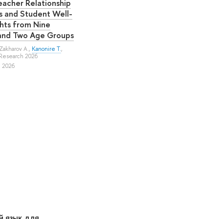
acher Relationship
s and Student Well-
ghts from Nine
and Two Age Groups
Zakharov A.
,
Kanonire T.
,
s Research 2026
, 2026
й язык для