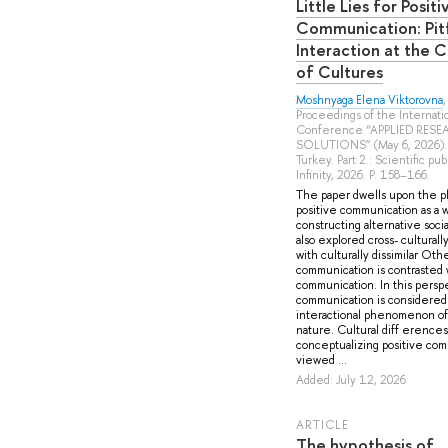
Little Lies for Positi
Communication: Pitf
Interaction at the 
of Cultures
Moshnyaga Elena Viktorovna
Proceedings of the Internati
Conference “APPLIED RES
SOLUTIONS” (May 6, 2026). I
Turkey. Part 2.: Scientific pu
Infinity, 2026. P. 158–166.
The paper dwells upon the 
positive communication as a w
constructing alternative social 
also explored cross- culturally
with culturally dissimilar Othe
communication is contrasted 
communication. In this perspe
communication is considered a
interactional phenomenon of 
nature. Cultural diff erences
conceptualizing positive co
viewed ...
Added: July 12, 2026
ARTICLE
The hypothesis of