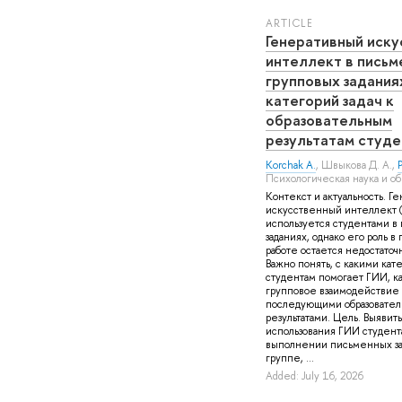
ARTICLE
Генеративный иск
интеллект в письм
групповых заданиях
категорий задач к
образовательным
результатам студе
Korchak A.
,
Швыкова Д. А.
,
P
Психологическая наука и о
Контекст и актуальность. Г
искусственный интеллект 
используется студентами в
заданиях, однако его роль в
работе остается недостаточ
Важно понять, с какими кат
студентам помогает ГИИ, к
групповое взаимодействие и
последующими образовате
результатами. Цель. Выявит
использования ГИИ студент
выполнении письменных за
группе, ...
Added: July 16, 2026