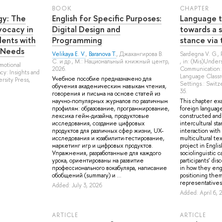
BOOK
СHAPTER
gy: The
English for Specific Purposes:
Language t
vocacy in
Digital Design and
towards a s
ents with
Programming
stance via 
l Needs
Velikaya E. V.
,
Baranova T.
,
Джахангирова В.
Sardegna V. G.
,
С.
и др.
, M.: Национальный книжный центр,
, in: (Mis)Under
-Emotional
2026.
Communication: 
y: Insights and
Language Classr
Учебное пособие предназначено для
rsity Press,
Settings.: Switz
обучения академическим навыкам чтения,
35.
говорения и письма на основе статей из
научно-популярных журналов по различным
This chapter ex
профилям: образование, программирование,
foreign language
лексика гейм-дизайна, продуктовые
constructed and
исследования, создание цифровых
intercultural st
продуктов для различных сфер жизни, UX-
interaction wit
исследования и юзабилити-тестирование,
multicultural te
маркетинг игр и цифровых продуктов.
project in Engli
Упражнения, разработанные для каждого
sociolinguistic c
урока, ориентированы на развитие
participants’ di
профессионального вокабуляра, написание
in how they eng
обобщений (summary) и ...
positioning them
representatives, 
Added: July 3, 2026
Added: April 6, 
ARTICLE
ARTICLE