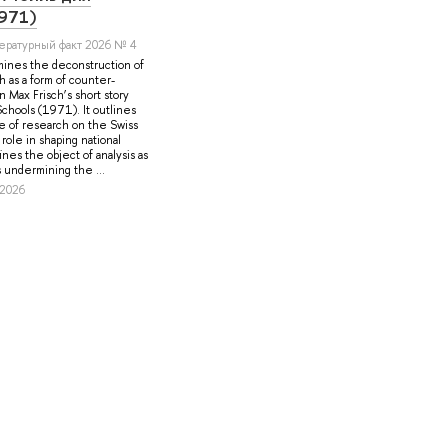
971)
тературный факт 2026 № 4
mines the deconstruction of
h as a form of counter-
 Max Frisch’s short story
 Schools (1971). It outlines
e of research on the Swiss
 role in shaping national
ines the object of analysis as
undermining the ...
 2026