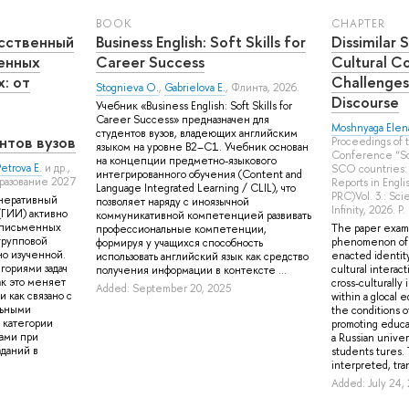
BOOK
СHAPTER
усственный
Business English: Soft Skills for
Dissimilar 
енных
Career Success
Cultural C
: от
Challenges
Stognieva O.
,
Gabrielova E.
, Флинта, 2026.
Discourse
Учебник «Business English: Soft Skills for
Career Success» предназначен для
Moshnyaga Elena
студентов вузов, владеющих английским
нтов вузов
Proceedings of 
языком на уровне B2–C1. Учебник основан
Conference “Sci
на концепции предметно-языкового
etrova E.
и др.
,
SCO countries: 
интегрированного обучения (Content and
бразование 2027
Reports in Engli
Language Integrated Learning / CLIL), что
PRC)Vol. 3.: Sci
енеративный
позволяет наряду с иноязычной
Infinity, 2026. 
(ГИИ) активно
коммуникативной компетенцией развивать
 письменных
The paper exam
профессиональные компетенции,
 групповой
phenomenon of 
формируя у учащихся способность
но изученной.
enacted identity
использовать английский язык как средство
егориями задач
cultural interac
получения информации в контексте ...
ак это меняет
cross-culturally 
Added: September 20, 2025
 как связано с
within a glocal 
льными
the conditions o
ь категории
promoting educat
ами при
a Russian univer
даний в
students tures.
interpreted, tran
Added: July 24,