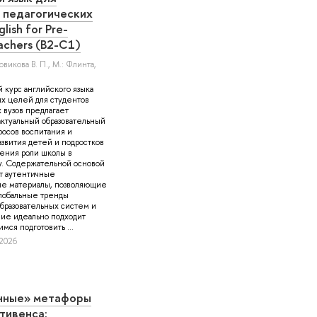
 педагогических
glish for Pre-
achers (B2-C1)
овикова В. П.
, М.: Флинта,
курс английского языка
х целей для студентов
 вузов предлагает
ктуальный образовательный
росов воспитания и
азвития детей и подростков
ения роли школы в
у. Содержательной основой
т аутентичные
ые материалы, позволяющие
глобальные тренды
бразовательных систем и
ние идеально подходит
мся подготовить ...
 2026
нные» метафоры
тивенса: