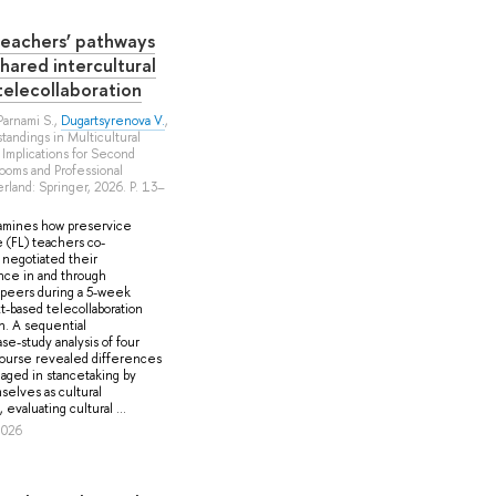
eachers’ pathways
hared intercultural
telecollaboration
Parnami S.
,
Dugartsyrenova V.
,
standings in Multicultural
Implications for Second
ooms and Professional
erland: Springer, 2026. P. 13–
amines how preservice
 (FL) teachers co-
 negotiated their
ance in and through
h peers during a 5-week
xt-based telecollaboration
sh. A sequential
ase-study analysis of four
scourse revealed differences
aged in stancetaking by
selves as cultural
evaluating cultural ...
2026