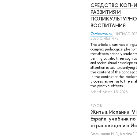
СРЕДСТВО КОГН
РАЗВИТИЯ И
ПОЛИКУЛЬТУРНО
ВОСПИТАНИЯ
Zamkovaya M.
, ЦИТИСЭ 202
2026 С. 463–472
The article examines bilingua
complex pedagogical pheno
that affects not only student
training but also their cognit
and sociocultural development
attention is paid to clarifyin
the content of the concept of
in the context of the modern
process, as well as to the anal
the positive effects ...
Added: March 13, 2026
BOOK
Жить в Испании. Vi
España: учебник по
страноведению Ис
Заалишвили И. В.
,
Karpina E. 