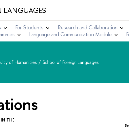
N LANGUAGES
s
For Students
Research and Collaboration
grammes
Language and Communication Module
F
ulty of Humanities
School of Foreign Languages
ations
 IN THE
So