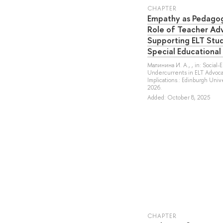
СHAPTER
Empathy as Pedago
Role of Teacher Ad
Supporting ELT Stud
Special Educationa
Малинина И. А.
, , in: Social
Undercurrents in ELT Advocac
Implications.: Edinburgh Unive
2026.
Added: October 8, 2025
СHAPTER