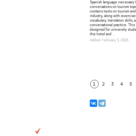
Spanish language necessary 
conversations on tourism top
contains texts on tourism and
industry, along with exercise
vocabulary, translation skills, 
conversational practice. This 
designed for university stude
the hotel and ...
Added: February 3, 2026
1
2
3
4
5