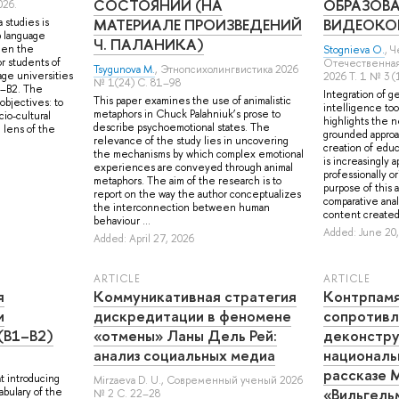
СОСТОЯНИЙ (НА
ОБРАЗОВ
2026.
МАТЕРИАЛЕ ПРОИЗВЕДЕНИЙ
ВИДЕОКО
 studies is
p language
Ч. ПАЛАНИКА)
den the
Stognieva O.
,
Ч
or students of
Отечественная 
Tsygunova M.
, Этнопсихолингвистика 2026
age universities
2026 Т. 1 № 3 
№ 1(24) С. 81–98
1–B2. The
Integration of ge
This paper examines the use of animalistic
objectives: to
intelligence too
metaphors in Chuck Palahniuk’s prose to
cio-cultural
highlights the n
describe psychoemotional states. The
e lens of the
grounded approa
relevance of the study lies in uncovering
creation of educ
the mechanisms by which complex emotional
is increasingly 
experiences are conveyed through animal
professionally o
metaphors. The aim of the research is to
purpose of this a
report on the way the author conceptualizes
comparative anal
the interconnection between human
content created 
behaviour ...
Added: June 20
Added: April 27, 2026
ARTICLE
ARTICLE
я
Коммуникативная стратегия
Контрпамя
и
дискредитации в феномене
сопротивл
(B1–B2)
«отмены» Ланы Дель Рей:
деконстру
анализ социальных медиа
националь
рассказе 
at introducing
Mirzaeva D. U.
, Современный ученый 2026
«Вильгель
abulary of the
№ 2 С. 22–28