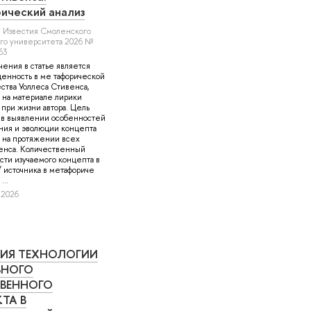
ический анализ
, Известия Смоленского
ого университета 2026 №
63
ения в статье является
енность в ме тафорической
ства Уоллеса Стивенса,
 на материале лирики
 при жизни автора. Цель
т в выявлении особенностей
ния и эволюции концепта
 на протяжении всех
енса. Количественный
ости изучаемого концепта в
 источника в метафориче
...
, 2026
ЦИЯ ТЕХНОЛОГИИ
ВНОГО
ВЕННОГО
ТА В