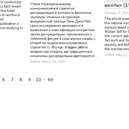
for conducting
школы» (1
Статья посвящена анализу
ics.Each lesson
коммуникативной стратегии
 the hotel
дискредитации в контексте феномена
Nikolaev P.
, Ли
s to reinforce
«культуры отмены» на примере
The article exa
and
американской певицы Ланы Дель Рей.
the national myt
publication is
Цель исследования заключается в
memory based on
nts studying in
выявлении и классификации конкретных
William Tell for
тактик дискредитации, применяемых к
the current stat
публичной фигуре в соци альных медиа, с
Tell myth and its
опорой на теорию коммуникативных
identity, and def
стратегий О. Иссерс. В задачи работы
the mechanisms 
входило про следить, как традиционные
Added: May 13,
механизмы дискредитации адаптируются ...
Added: March 29, 2026
…
6
7
8
9
10
69