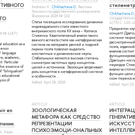
ИТИВНОГО
стилеметр
Andreev V.
,
Chikhacheva D.
, Вестник
Томского государственного университета.
Chikhacheva D.
Филология 2026 № 102
ГО
государственн
Статья посвящена исследованию динамики
1(73) С. 153–1
индивидуального стиля известного
Предметом изуч
американского поэта XX века – Уоллеса
концепт Драгоц
6 № 1(47)
Стивенса. Квантитативный анализ такого
системе творче
важного аспекта стиля как метафорическая
рассмотренный
l education as a
система на материале ранней и поздней
поэта, изданной
menon
лирики поэта позволил выделить
анализа состои
s’ language
константные и динамические черты.
функционирова
ive, academic,
Стабильными являются высокая степень
Драгоцен ность
. Particular
симметрии частотных ядер концептов-
периодов Стив
g the essence of
целей и источников. Эволюция затрагивает
анализ ча стотн
 “bilingualism”
роль концептов в метафорической системе
функции цели /
 educational
и особенности ...
ском переносе 
ysis of
Added: April 28, 2026
Added: April 25
ARTICLE
ARTICLE
vir en
ЗООЛОГИЧЕСКАЯ
ИНТЕГРА
МЕТАФОРА КАК СРЕДСТВО
ГЕНЕРАТИ
пании.
РЕПРЕЗЕНТАЦИИ
ИСКУССТ
ПСИХОЭМОЦИ-ОНАЛЬНЫХ
ИНТЕЛЛЕК
V.
,
Керо