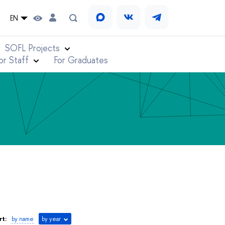
EN
SOFL Projects
or Staff
For Graduates
rt:
by name
by year