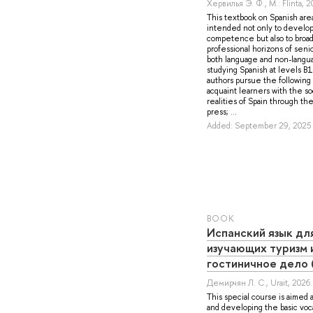
Хервилья Э. Ф.
, M.: Flinta, 
This textbook on Spanish area
intended not only to develo
competence but also to broa
professional horizons of seni
both language and non-langu
studying Spanish at levels B
authors pursue the following 
acquaint learners with the so
realities of Spain through th
press; ...
Added: September 29, 2025
BOOK
Испанский язык дл
изучающих туризм 
гостиничное дело 
Демирчян Л. С.
, Urait, 2026.
This special course is aimed 
and developing the basic voc