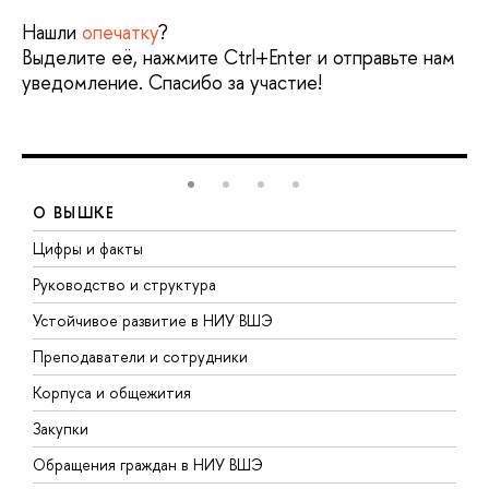
Нашли
опечатку
?
Выделите её, нажмите Ctrl+Enter и отправьте нам
уведомление. Спасибо за участие!
О ВЫШКЕ
Цифры и факты
Л
Руководство и структура
Д
Устойчивое развитие в НИУ ВШЭ
О
Преподаватели и сотрудники
П
Корпуса и общежития
В
Закупки
П
Обращения граждан в НИУ ВШЭ
А