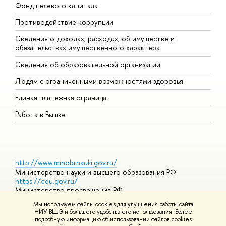
Фонд целевого капитала
Д
Противодействие коррупции
Ц
Сведения о доходах, расходах, об имуществе и
Б
обязательствах имущественного характера
О
Сведения об образовательной организации
О
Людям с ограниченными возможностями здоровья
Единая платежная страница
Работа в Вышке
http://www.minobrnauki.gov.ru/
Министерство науки и высшего образования РФ
https://edu.gov.ru/
Министерство просвещения РФ
https://elearning.hse.ru/mooc
Мы используем файлы cookies для улучшения работы сайта
Массовые открытые онлайн-курсы
НИУ ВШЭ и большего удобства его использования. Более
подробную информацию об использовании файлов cookies