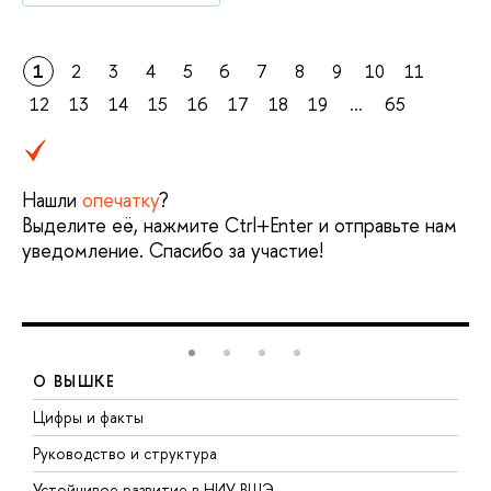
1
2
3
4
5
6
7
8
9
10
11
12
13
14
15
16
17
18
19
...
65
Нашли
опечатку
?
Выделите её, нажмите Ctrl+Enter и отправьте нам
уведомление. Спасибо за участие!
О ВЫШКЕ
Цифры и факты
Л
Руководство и структура
Д
Устойчивое развитие в НИУ ВШЭ
О