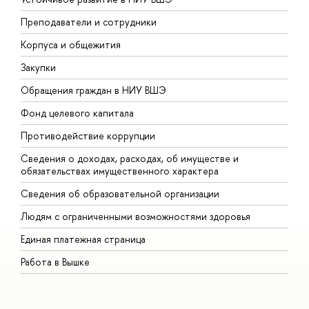
Преподаватели и сотрудники
П
Корпуса и общежития
В
Закупки
П
Обращения граждан в НИУ ВШЭ
А
Фонд целевого капитала
Д
Противодействие коррупции
Ц
Сведения о доходах, расходах, об имуществе и
Б
обязательствах имущественного характера
О
Сведения об образовательной организации
О
Людям с ограниченными возможностями здоровья
Единая платежная страница
Работа в Вышке