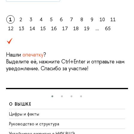
1
2
3
4
5
6
7
8
9
10
11
12
13
14
15
16
17
18
19
...
65
Нашли
опечатку
?
Выделите её, нажмите Ctrl+Enter и отправьте нам
уведомление. Спасибо за участие!
О ВЫШКЕ
Цифры и факты
Л
Руководство и структура
Д
Устойчивое развитие в НИУ ВШЭ
О