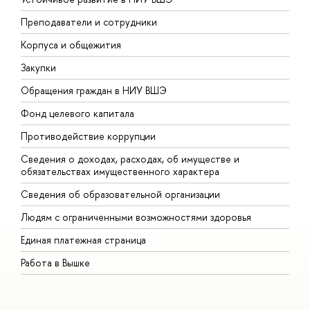
Преподаватели и сотрудники
П
Корпуса и общежития
В
Закупки
П
Обращения граждан в НИУ ВШЭ
А
Фонд целевого капитала
Д
Противодействие коррупции
Ц
Сведения о доходах, расходах, об имуществе и
Б
обязательствах имущественного характера
О
Сведения об образовательной организации
О
Людям с ограниченными возможностями здоровья
Единая платежная страница
Работа в Вышке