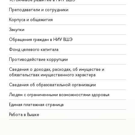
Преподаватели и сотрудники
П
Корпуса и общежития
В
Закупки
П
Обращения граждан в НИУ ВШЭ
А
Фонд целевого капитала
Д
Противодействие коррупции
Ц
Сведения о доходах, расходах, об имуществе и
Б
обязательствах имущественного характера
О
Сведения об образовательной организации
О
Людям с ограниченными возможностями здоровья
Единая платежная страница
Работа в Вышке