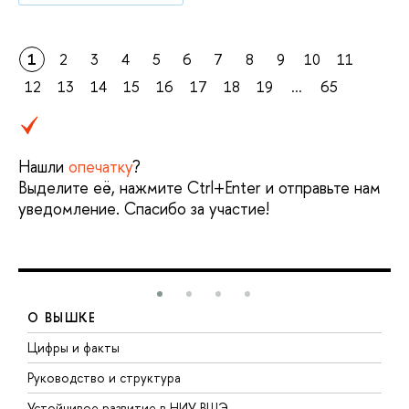
1
2
3
4
5
6
7
8
9
10
11
12
13
14
15
16
17
18
19
...
65
Нашли
опечатку
?
Выделите её, нажмите Ctrl+Enter и отправьте нам
уведомление. Спасибо за участие!
О ВЫШКЕ
Цифры и факты
Л
Руководство и структура
Д
Устойчивое развитие в НИУ ВШЭ
О