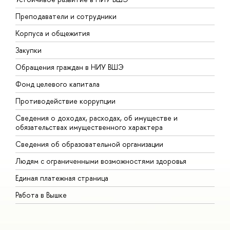
Преподаватели и сотрудники
П
Корпуса и общежития
В
Закупки
П
Обращения граждан в НИУ ВШЭ
А
Фонд целевого капитала
Д
Противодействие коррупции
Ц
Сведения о доходах, расходах, об имуществе и
Б
обязательствах имущественного характера
О
Сведения об образовательной организации
О
Людям с ограниченными возможностями здоровья
Единая платежная страница
Работа в Вышке