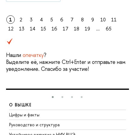
1
2
3
4
5
6
7
8
9
10
11
12
13
14
15
16
17
18
19
...
65
Нашли
опечатку
?
Выделите её, нажмите Ctrl+Enter и отправьте нам
уведомление. Спасибо за участие!
О ВЫШКЕ
Цифры и факты
Л
Руководство и структура
Д
Устойчивое развитие в НИУ ВШЭ
О