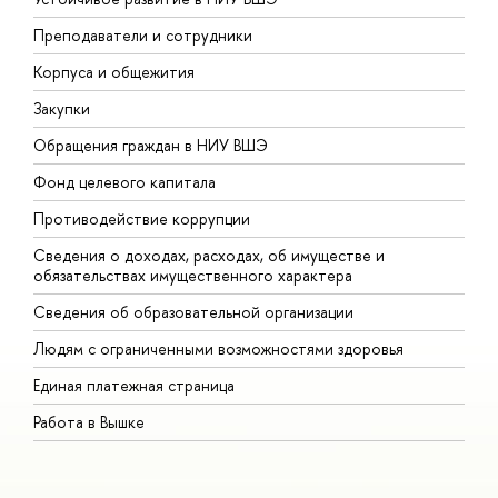
Преподаватели и сотрудники
П
Корпуса и общежития
В
Закупки
П
Обращения граждан в НИУ ВШЭ
А
Фонд целевого капитала
Д
Противодействие коррупции
Ц
Сведения о доходах, расходах, об имуществе и
Б
обязательствах имущественного характера
О
Сведения об образовательной организации
О
Людям с ограниченными возможностями здоровья
Единая платежная страница
Работа в Вышке