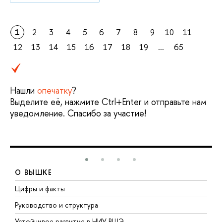
1
2
3
4
5
6
7
8
9
10
11
12
13
14
15
16
17
18
19
...
65
Нашли
опечатку
?
Выделите её, нажмите Ctrl+Enter и отправьте нам
уведомление. Спасибо за участие!
О ВЫШКЕ
Цифры и факты
Л
Руководство и структура
Д
Устойчивое развитие в НИУ ВШЭ
О