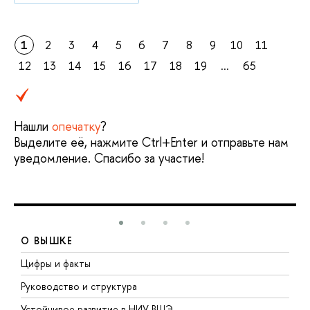
1
2
3
4
5
6
7
8
9
10
11
12
13
14
15
16
17
18
19
...
65
Нашли
опечатку
?
Выделите её, нажмите Ctrl+Enter и отправьте нам
уведомление. Спасибо за участие!
О ВЫШКЕ
Цифры и факты
Л
Руководство и структура
Д
Устойчивое развитие в НИУ ВШЭ
О