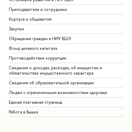
Преподаватели и сотрудники
П
Корпуса и общежития
В
Закупки
П
Обращения граждан в НИУ ВШЭ
А
Фонд целевого капитала
Д
Противодействие коррупции
Ц
Сведения о доходах, расходах, об имуществе и
Б
обязательствах имущественного характера
О
Сведения об образовательной организации
О
Людям с ограниченными возможностями здоровья
Единая платежная страница
Работа в Вышке