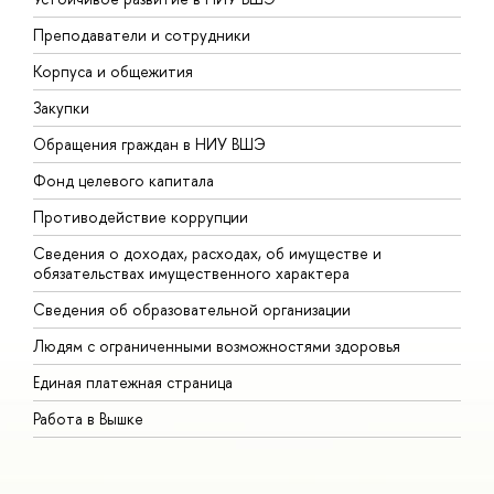
Преподаватели и сотрудники
П
Корпуса и общежития
В
Закупки
П
Обращения граждан в НИУ ВШЭ
А
Фонд целевого капитала
Д
Противодействие коррупции
Ц
Сведения о доходах, расходах, об имуществе и
Б
обязательствах имущественного характера
О
Сведения об образовательной организации
О
Людям с ограниченными возможностями здоровья
Единая платежная страница
Работа в Вышке