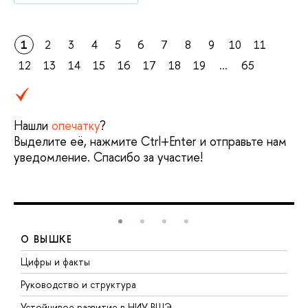
1
2
3
4
5
6
7
8
9
10
11
12
13
14
15
16
17
18
19
...
65
Нашли
опечатку
?
Выделите её, нажмите Ctrl+Enter и отправьте нам
уведомление. Спасибо за участие!
О ВЫШКЕ
Цифры и факты
Л
Руководство и структура
Д
Устойчивое развитие в НИУ ВШЭ
О