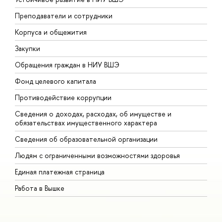
Преподаватели и сотрудники
П
Корпуса и общежития
В
Закупки
П
Обращения граждан в НИУ ВШЭ
А
Фонд целевого капитала
Д
Противодействие коррупции
Ц
Сведения о доходах, расходах, об имуществе и
Б
обязательствах имущественного характера
О
Сведения об образовательной организации
О
Людям с ограниченными возможностями здоровья
Единая платежная страница
Работа в Вышке