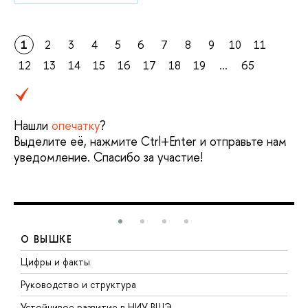
1
2
3
4
5
6
7
8
9
10
11
12
13
14
15
16
17
18
19
...
65
Нашли
опечатку
?
Выделите её, нажмите Ctrl+Enter и отправьте нам
уведомление. Спасибо за участие!
О ВЫШКЕ
Цифры и факты
Л
Руководство и структура
Д
Устойчивое развитие в НИУ ВШЭ
О