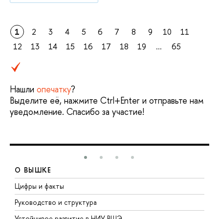
1
2
3
4
5
6
7
8
9
10
11
12
13
14
15
16
17
18
19
...
65
Нашли
опечатку
?
Выделите её, нажмите Ctrl+Enter и отправьте нам
уведомление. Спасибо за участие!
О ВЫШКЕ
Цифры и факты
Л
Руководство и структура
Д
Устойчивое развитие в НИУ ВШЭ
О