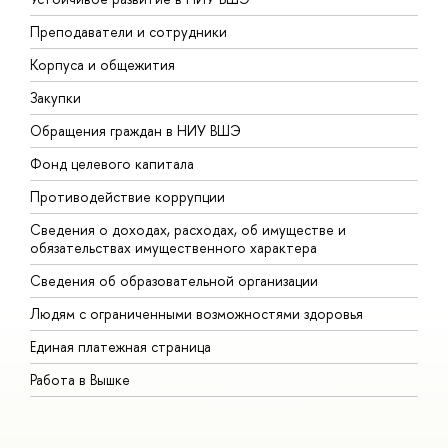
Преподаватели и сотрудники
П
Корпуса и общежития
В
Закупки
П
Обращения граждан в НИУ ВШЭ
А
Фонд целевого капитала
Д
Противодействие коррупции
Ц
Сведения о доходах, расходах, об имуществе и
Б
обязательствах имущественного характера
О
Сведения об образовательной организации
О
Людям с ограниченными возможностями здоровья
Единая платежная страница
Работа в Вышке