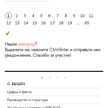
1
2
3
4
5
6
7
8
9
10
11
12
13
14
15
16
17
18
19
...
65
Нашли
опечатку
?
Выделите её, нажмите Ctrl+Enter и отправьте нам
уведомление. Спасибо за участие!
О ВЫШКЕ
Цифры и факты
Л
Руководство и структура
Д
Устойчивое развитие в НИУ ВШЭ
О