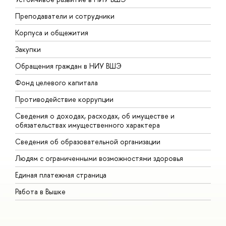
Преподаватели и сотрудники
П
Корпуса и общежития
В
Закупки
П
Обращения граждан в НИУ ВШЭ
А
Фонд целевого капитала
Д
Противодействие коррупции
Ц
Сведения о доходах, расходах, об имуществе и
Б
обязательствах имущественного характера
О
Сведения об образовательной организации
О
Людям с ограниченными возможностями здоровья
Единая платежная страница
Работа в Вышке