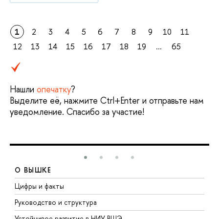
1
2
3
4
5
6
7
8
9
10
11
12
13
14
15
16
17
18
19
...
65
Нашли
опечатку
?
Выделите её, нажмите Ctrl+Enter и отправьте нам
уведомление. Спасибо за участие!
О ВЫШКЕ
Цифры и факты
Л
Руководство и структура
Д
Устойчивое развитие в НИУ ВШЭ
О