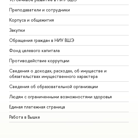
Преподаватели и сотрудники
П
Корпуса и общежития
В
Закупки
П
Обращения граждан в НИУ ВШЭ
А
Фонд целевого капитала
Д
Противодействие коррупции
Ц
Сведения о доходах, расходах, об имуществе и
Б
обязательствах имущественного характера
О
Сведения об образовательной организации
О
Людям с ограниченными возможностями здоровья
Единая платежная страница
Работа в Вышке