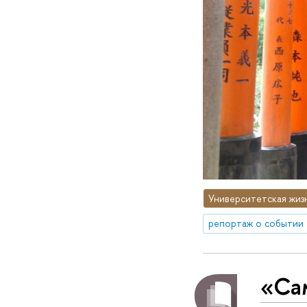
Университетская жиз
репортаж о событии
«Са