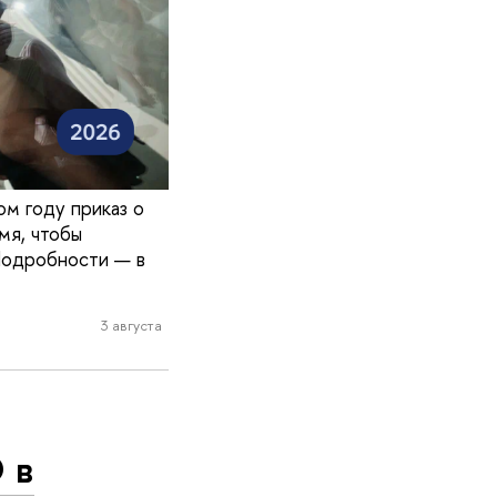
ом году приказ о
мя, чтобы
Подробности — в
3 августа
 в