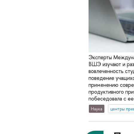
Эксперты Междуна
ВШЭ изучают и ра
вовлеченность сту
поведение учащихс
применению соврем
продуктивного при
побеседовала с ее
Наука
центры пре