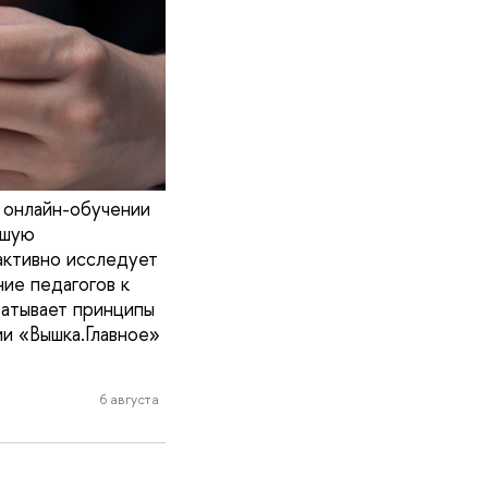
 онлайн-обучении
ьшую
активно исследует
ие педагогов к
батывает принципы
и «Вышка.Главное»
6 августа