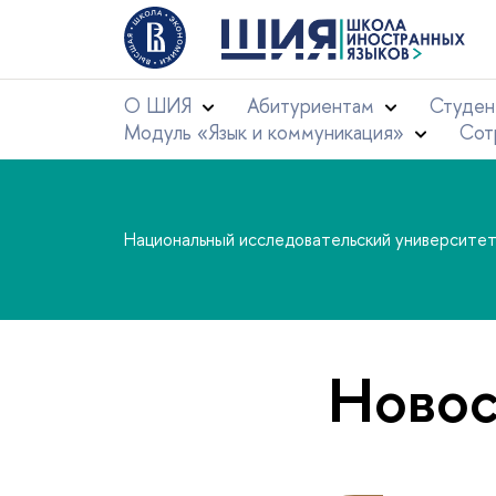
О ШИЯ
Абитуриентам
Студен
Модуль «Язык и коммуникация»
Сот
Национальный исследовательский университе
Новос