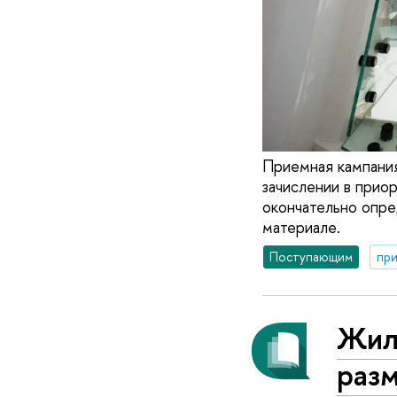
Приемная кампания
зачислении в прио
окончательно опре
материале.
Поступающим
при
Жил
раз