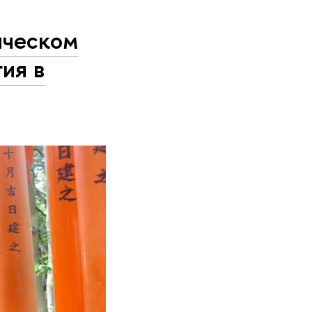
ическом
ия в