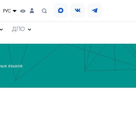
РУС
ДПО
ных языков