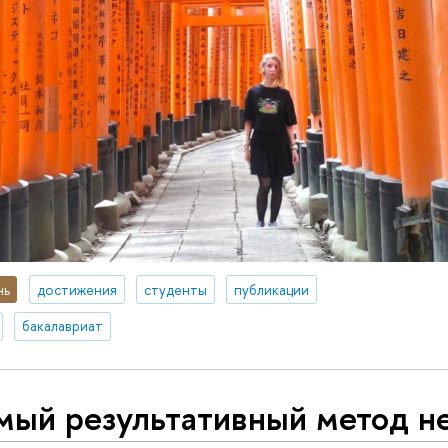
нь
достижения
студенты
публикации
бакалавриат
мый результативный метод н