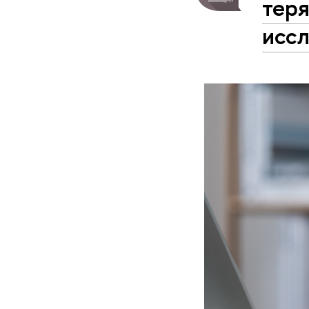
тер
исс