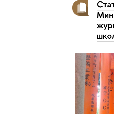
Ста
Мин
журн
шко