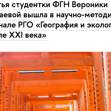
тья студентки ФГН Вероники
аевой вышла в научно-метод
але РГО «География и эколог
ле XXI века»