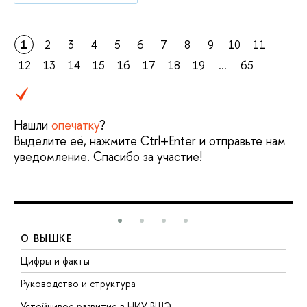
1
2
3
4
5
6
7
8
9
10
11
12
13
14
15
16
17
18
19
...
65
Нашли
опечатку
?
Выделите её, нажмите Ctrl+Enter и отправьте нам
уведомление. Спасибо за участие!
О ВЫШКЕ
Цифры и факты
Л
Руководство и структура
Д
Устойчивое развитие в НИУ ВШЭ
О