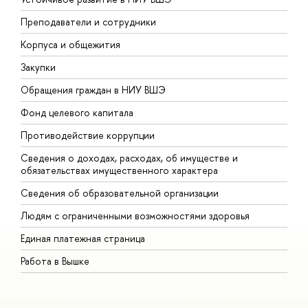
Преподаватели и сотрудники
П
Корпуса и общежития
В
Закупки
П
Обращения граждан в НИУ ВШЭ
А
Фонд целевого капитала
Д
Противодействие коррупции
Ц
Сведения о доходах, расходах, об имуществе и
Б
обязательствах имущественного характера
О
Сведения об образовательной организации
О
Людям с ограниченными возможностями здоровья
Единая платежная страница
Работа в Вышке