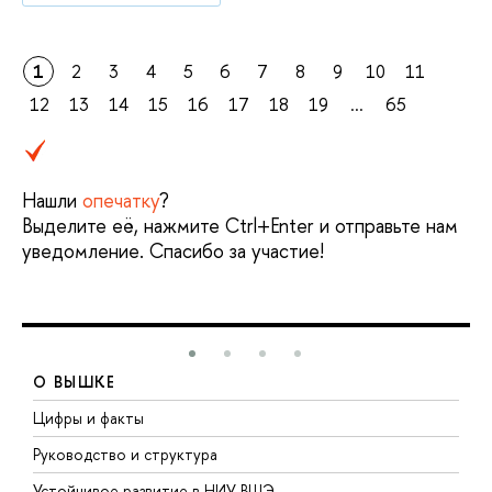
1
2
3
4
5
6
7
8
9
10
11
12
13
14
15
16
17
18
19
...
65
Нашли
опечатку
?
Выделите её, нажмите Ctrl+Enter и отправьте нам
уведомление. Спасибо за участие!
О ВЫШКЕ
Цифры и факты
Л
Руководство и структура
Д
Устойчивое развитие в НИУ ВШЭ
О