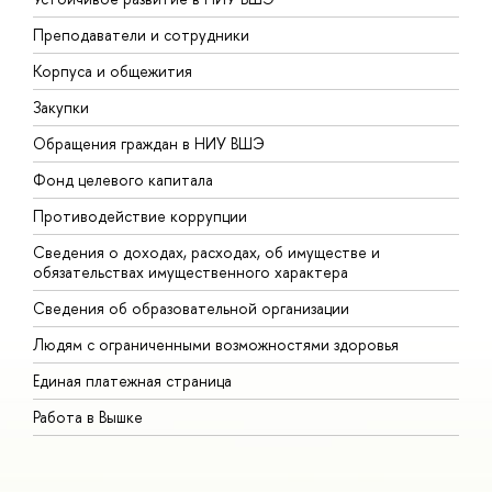
Преподаватели и сотрудники
П
Корпуса и общежития
В
Закупки
П
Обращения граждан в НИУ ВШЭ
А
Фонд целевого капитала
Д
Противодействие коррупции
Ц
Сведения о доходах, расходах, об имуществе и
Б
обязательствах имущественного характера
О
Сведения об образовательной организации
О
Людям с ограниченными возможностями здоровья
Единая платежная страница
Работа в Вышке