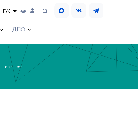
РУС
ДПО
ных языков