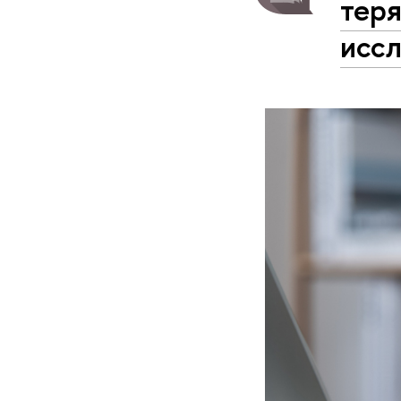
тер
исс