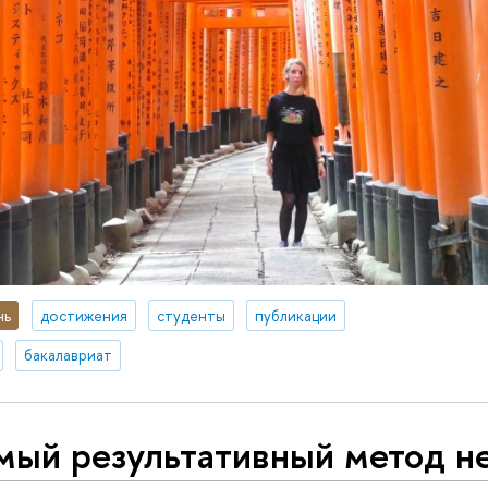
нь
достижения
студенты
публикации
бакалавриат
мый результативный метод н