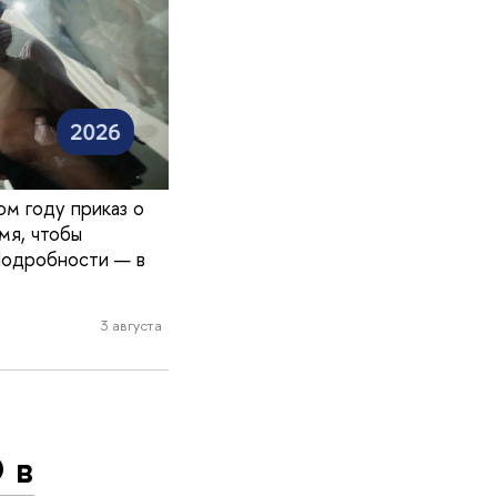
ом году приказ о
мя, чтобы
Подробности — в
3 августа
 в