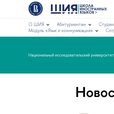
О ШИЯ
Абитуриентам
Студен
Модуль «Язык и коммуникация»
Сот
Национальный исследовательский университе
Новос