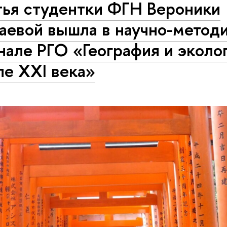
тья студентки ФГН Вероники
аевой вышла в научно-метод
але РГО «География и эколог
ле XXI века»