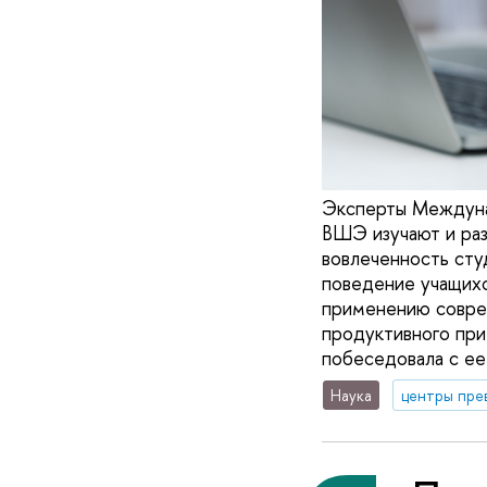
Эксперты Междуна
ВШЭ изучают и ра
вовлеченность сту
поведение учащихс
применению соврем
продуктивного при
побеседовала с ее
Наука
центры пре