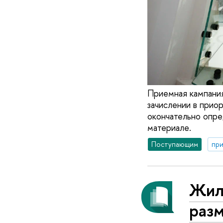
Приемная кампания
зачислении в прио
окончательно опре
материале.
Поступающим
при
Жил
раз