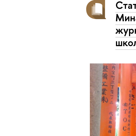
Ста
Мин
журн
шко