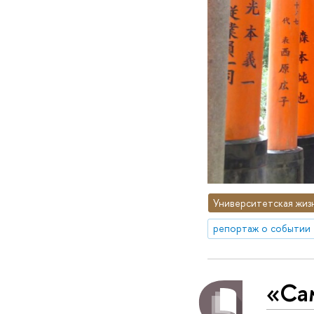
Университетская жиз
репортаж о событии
«Са