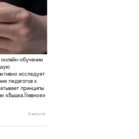
 онлайн-обучении
ьшую
активно исследует
ие педагогов к
батывает принципы
и «Вышка.Главное»
6 августа