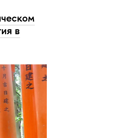
ическом
ия в