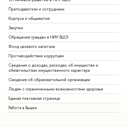
Преподаватели и сотрудники
П
Корпуса и общежития
В
Закупки
П
Обращения граждан в НИУ ВШЭ
А
Фонд целевого капитала
Д
Противодействие коррупции
Ц
Сведения о доходах, расходах, об имуществе и
Б
обязательствах имущественного характера
О
Сведения об образовательной организации
О
Людям с ограниченными возможностями здоровья
Единая платежная страница
Работа в Вышке