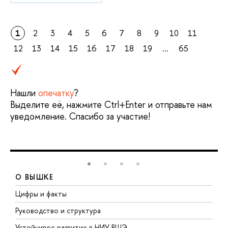
1
2
3
4
5
6
7
8
9
10
11
12
13
14
15
16
17
18
19
...
65
Нашли
опечатку
?
Выделите её, нажмите Ctrl+Enter и отправьте нам
уведомление. Спасибо за участие!
О ВЫШКЕ
Цифры и факты
Л
Руководство и структура
Д
Устойчивое развитие в НИУ ВШЭ
О