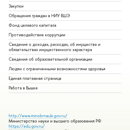
Закупки
П
Обращения граждан в НИУ ВШЭ
А
Фонд целевого капитала
Д
Противодействие коррупции
Ц
Сведения о доходах, расходах, об имуществе и
Б
обязательствах имущественного характера
О
Сведения об образовательной организации
О
Людям с ограниченными возможностями здоровья
Единая платежная страница
Работа в Вышке
http://www.minobrnauki.gov.ru/
Министерство науки и высшего образования РФ
https://edu.gov.ru/