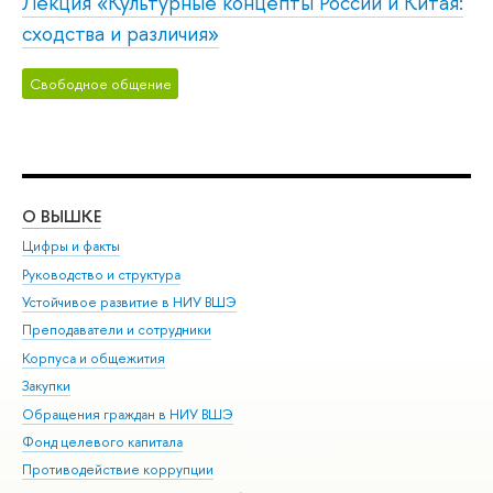
Лекция «Культурные концепты России и Китая:
сходства и различия»
Свободное общение
О ВЫШКЕ
ОБ
Цифры и факты
Ли
Руководство и структура
Дов
Устойчивое развитие в НИУ ВШЭ
Ол
Преподаватели и сотрудники
При
Корпуса и общежития
Вы
Закупки
При
Обращения граждан в НИУ ВШЭ
Ас
Фонд целевого капитала
До
Противодействие коррупции
Цен