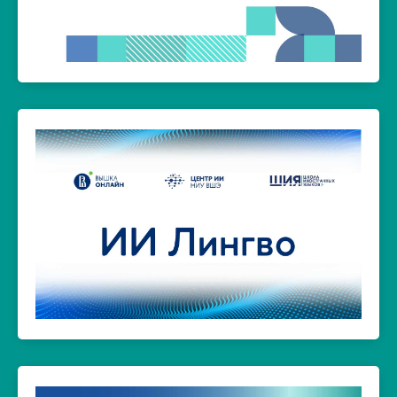
сертификационного тестирования
Первая в России национальная система
ССТ «Лингвотест»
Перейти на сайт >
интеллекта и онлайн-кампуса НИУ ВШЭ.
иностранных языков, Центра искусственного
языком в течение 30 минут. Проект Школы
оценивая уровень владения английским
анализирует письменные и устные тексты,
искусственного интеллекта: нейросеть
Инновационный проект на базе технологий
Нейросеть «ИИ Лингво»