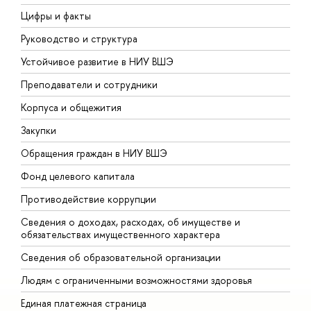
Цифры и факты
Л
Руководство и структура
Д
Устойчивое развитие в НИУ ВШЭ
О
Преподаватели и сотрудники
П
Корпуса и общежития
ы
Закупки
П
Обращения граждан в НИУ ВШЭ
А
Фонд целевого капитала
Д
Противодействие коррупции
Ц
Сведения о доходах, расходах, об имуществе и
Б
обязательствах имущественного характера
О
Сведения об образовательной организации
О
Людям с ограниченными возможностями здоровья
Единая платежная страница