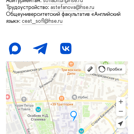
Абитуриентам:
soflabitur@hse.ru
Трудоустройство:
astefanova@hse.ru
Общеуниверситетский факультатив «Английский
язык»:
ceat_sofl@hse.ru