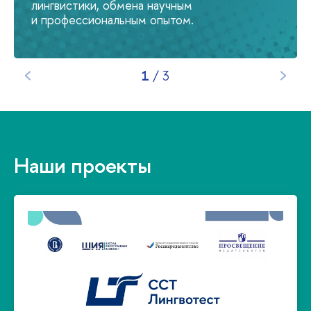
лингвистики, обмена научным
и профессиональным опытом.
1
/
3
Наши проекты
Перейти на сайт >
академической и деловой сферах общения.
языком от начального до профессионального
определить уровень владения иностранным
по иностранному языку. Позволяет