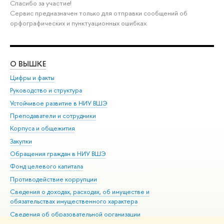
Спасибо за участие!
Сервис предназначен только для отправки сообщений об
орфографических и пунктуационных ошибках.
О ВЫШКЕ
ОБ
Цифры и факты
Ли
Руководство и структура
Дов
Устойчивое развитие в НИУ ВШЭ
Ол
Преподаватели и сотрудники
При
Корпуса и общежития
Вы
Закупки
При
Обращения граждан в НИУ ВШЭ
Ас
Фонд целевого капитала
До
Противодействие коррупции
Цен
Сведения о доходах, расходах, об имуществе и
Би
обязательствах имущественного характера
Об
Сведения об образовательной организации
Обр