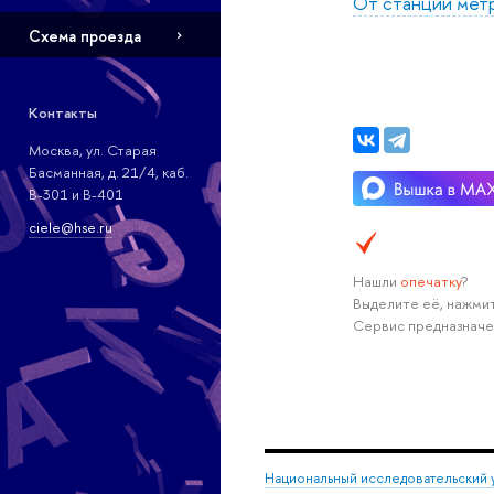
От станции метр
Схема проезда
Контакты
Москва, ул. Старая
Басманная, д. 21/4, каб.
В-301 и В-401
ciele@hse.ru
Нашли
опечатку
?
Выделите её, нажмит
Сервис предназначе
Национальный исследовательский 