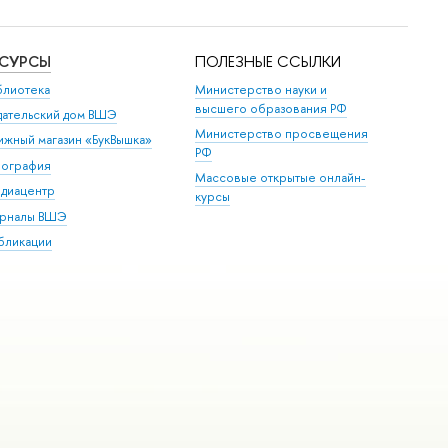
ЕСУРСЫ
ПОЛЕЗНЫЕ ССЫЛКИ
блиотека
Министерство науки и
высшего образования РФ
дательский дом ВШЭ
Министерство просвещения
ижный магазин «БукВышка»
РФ
пография
Массовые открытые онлайн-
диацентр
курсы
рналы ВШЭ
бликации