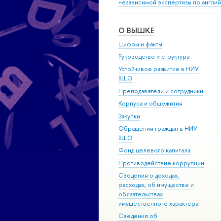
независимой экспертизы по англий
О ВЫШКЕ
Цифры и факты
Руководство и структура
Устойчивое развитие в НИУ
ВШЭ
Преподаватели и сотрудники
Корпуса и общежития
Закупки
Обращения граждан в НИУ
ВШЭ
Фонд целевого капитала
Противодействие коррупции
Сведения о доходах,
расходах, об имуществе и
обязательствах
имущественного характера
Сведения об