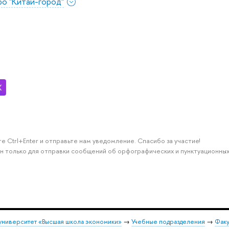
о "Китай-город"
е Ctrl+Enter и отправьте нам уведомление. Спасибо за участие!
н только для отправки сообщений об орфографических и пунктуационных
университет «Высшая школа экономики»
→
Учебные подразделения
→
Факу