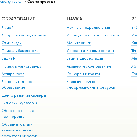
скому языку
→
Схема проезда
ОБРАЗОВАНИЕ
НАУКА
Р
Лицей
Научные подразделения
Би
Довузовская подготовка
Исследовательские проекты
Из
Олимпиады
Мониторинги
Кн
Прием в бакалавриат
Диссертационные советы
Ти
Вышка+
Защиты диссертаций
Ме
Прием в магистратуру
Академическое развитие
Жу
Аспирантура
Конкурсы и гранты
Пу
Дополнительное
Внешние научно-
образование
информационные ресурсы
Центр развития карьеры
Бизнес-инкубатор ВШЭ
Образовательные
партнерства
Обратная связь и
взаимодействие с
получателями услуг