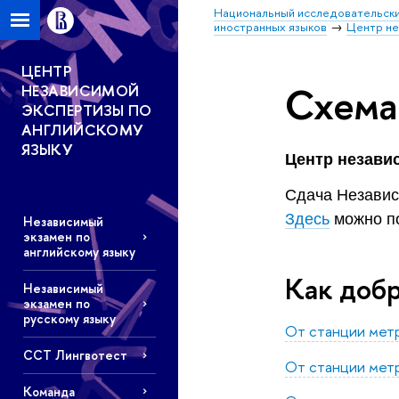
Национальный исследовательски
иностранных языков
Центр не
ЦЕНТР
Схема
НЕЗАВИСИМОЙ
ЭКСПЕРТИЗЫ ПО
АНГЛИЙСКОМУ
ЯЗЫКУ
Центр незави
Сдача Независ
Здесь
можно по
Независимый
экзамен по
английскому языку
Как доб
Независимый
экзамен по
русскому языку
От станции метр
ССТ Лингвотест
От станции метр
Команда