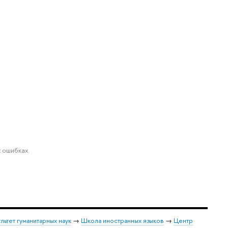
 ошибках.
льтет гуманитарных наук
→
Школа иностранных языков
→
Центр