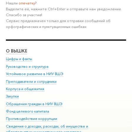
Нашли
опечатку
?
Выделите её, нажмите Ctrl+Enter и отправьте нам уведомление.
Спасибо за участие!
Сервис предназначен только для отправки сообщений об
орфографических и пунктуационных ошибках.
О ВЫШКЕ
ОБ
Цифры и факты
Ли
Руководство и структура
Дов
Устойчивое развитие в НИУ ВШЭ
Ол
Преподаватели и сотрудники
При
Корпуса и общежития
Вы
Закупки
При
Обращения граждан в НИУ ВШЭ
Ас
Фонд целевого капитала
До
Противодействие коррупции
Цен
Сведения о доходах, расходах, об имуществе и
Би
обязательствах имущественного характера