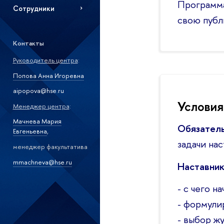
Программа
Сотрудники
свою публ
Контакты
Руководитель центра
:
Попова Анна Игоревна
aipopova@hse.ru
Условия
Менеджер центра
:
Мачнева Мария
Обязател
Евгеньевна
,
задачи на
менеджер факультатива
mmachneva@hse.ru
Наставник
- с чего н
- формули
- выбор жу