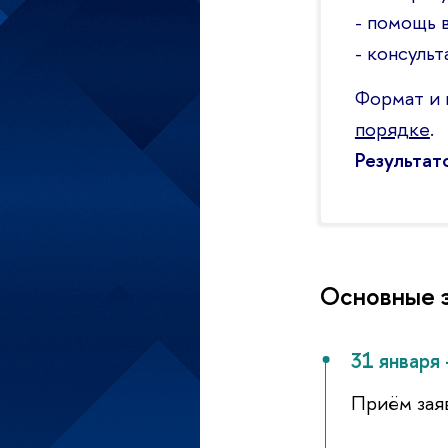
- помощь 
- консуль
Формат и 
порядке
.
Результа
Основные э
31 января
Приём зая