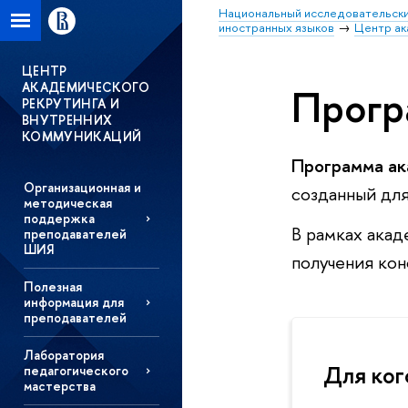
Национальный исследовательски
иностранных языков
Центр ак
ЦЕНТР
АКАДЕМИЧЕСКОГО
Прогр
РЕКРУТИНГА И
ВНУТРЕННИХ
КОММУНИКАЦИЙ
Программа ак
Организационная и
созданный для
методическая
поддержка
В рамках акад
преподавателей
ШИЯ
получения ко
Полезная
информация для
преподавателей
Лаборатория
Для ког
педагогического
мастерства