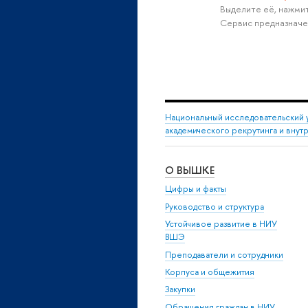
Выделите её, нажмит
Сервис предназначе
Национальный исследовательский 
академического рекрутинга и внут
О ВЫШКЕ
Цифры и факты
Руководство и структура
Устойчивое развитие в НИУ
ВШЭ
Преподаватели и сотрудники
Корпуса и общежития
Закупки
Обращения граждан в НИУ