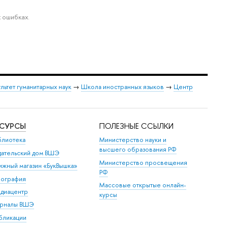
 ошибках.
льтет гуманитарных наук
→
Школа иностранных языков
→
Центр
ЕСУРСЫ
ПОЛЕЗНЫЕ ССЫЛКИ
блиотека
Министерство науки и
высшего образования РФ
дательский дом ВШЭ
Министерство просвещения
ижный магазин «БукВышка»
РФ
пография
Массовые открытые онлайн-
диацентр
курсы
рналы ВШЭ
бликации