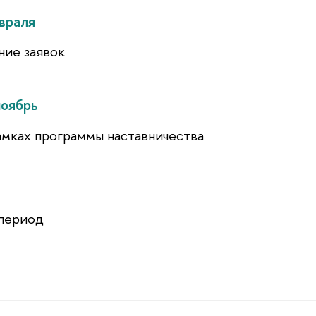
евраля
ние заявок
ноябрь
амках программы наставничества
период