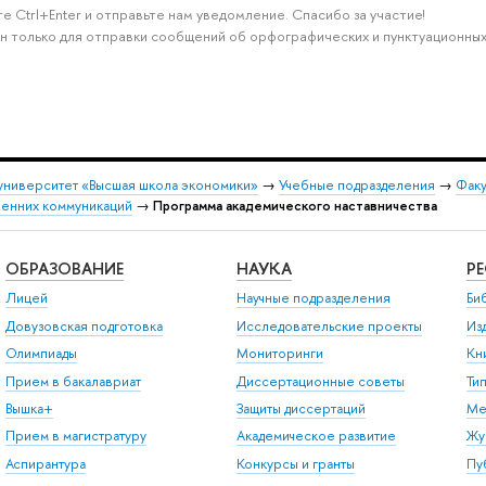
е Ctrl+Enter и отправьте нам уведомление. Спасибо за участие!
н только для отправки сообщений об орфографических и пунктуационных
университет «Высшая школа экономики»
→
Учебные подразделения
→
Факу
ренних коммуникаций
→
Программа академического наставничества
ОБРАЗОВАНИЕ
НАУКА
Р
Лицей
Научные подразделения
Би
Довузовская подготовка
Исследовательские проекты
Из
Олимпиады
Мониторинги
Кн
Прием в бакалавриат
Диссертационные советы
Ти
Вышка+
Защиты диссертаций
Ме
Прием в магистратуру
Академическое развитие
Жу
Аспирантура
Конкурсы и гранты
Пу