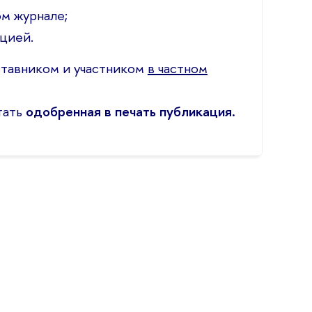
ом журнале;
цией.
ставником и участником
в частном
тать
одобренная в печать публикация.