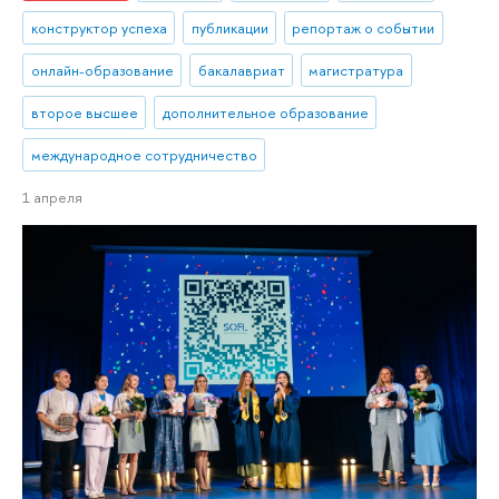
конструктор успеха
публикации
репортаж о событии
онлайн-образование
бакалавриат
магистратура
второе высшее
дополнительное образование
международное сотрудничество
1 апреля