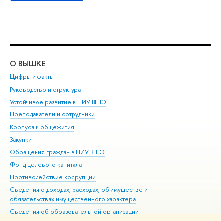
О ВЫШКЕ
ОБ
Цифры и факты
Ли
Руководство и структура
Дов
Устойчивое развитие в НИУ ВШЭ
Ол
Преподаватели и сотрудники
При
Корпуса и общежития
Вы
Закупки
При
Обращения граждан в НИУ ВШЭ
Ас
Фонд целевого капитала
До
Противодействие коррупции
Цен
Сведения о доходах, расходах, об имуществе и
Би
обязательствах имущественного характера
Об
Сведения об образовательной организации
Обр