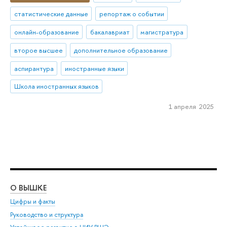
статистические данные
репортаж о событии
онлайн-образование
бакалавриат
магистратура
второе высшее
дополнительное образование
аспирантура
иностранные языки
Школа иностранных языков
1 апреля 2025
О ВЫШКЕ
ОБ
Цифры и факты
Ли
Руководство и структура
Дов