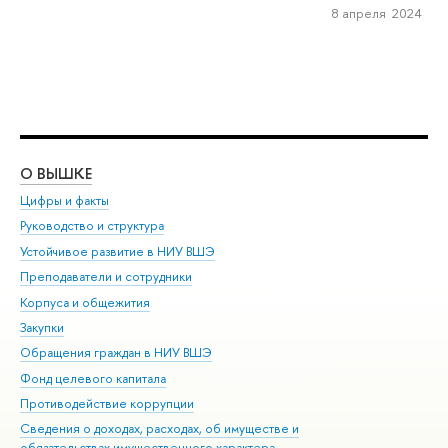
8 апреля 2024
О ВЫШКЕ
ОБ
Цифры и факты
Ли
Руководство и структура
Дов
Устойчивое развитие в НИУ ВШЭ
Ол
Преподаватели и сотрудники
При
Корпуса и общежития
Вы
Закупки
При
Обращения граждан в НИУ ВШЭ
Ас
Фонд целевого капитала
До
Противодействие коррупции
Цен
Сведения о доходах, расходах, об имуществе и
Би
обязательствах имущественного характера