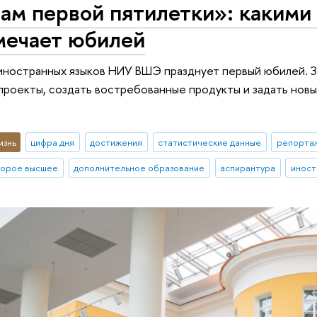
гам первой пятилетки»: каки
ечает юбилей
иностранных языков НИУ ВШЭ празднует первый юбилей. З
роекты, создать востребованные продукты и задать нов
изнь
цифра дня
достижения
статистические данные
репортаж
торое высшее
дополнительное образование
аспирантура
иност