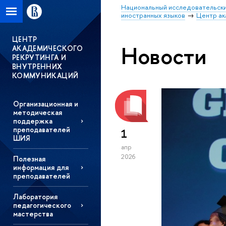
Национальный исследовательски
иностранных языков
Центр ак
ЦЕНТР
Новости
АКАДЕМИЧЕСКОГО
РЕКРУТИНГА И
ВНУТРЕННИХ
КОММУНИКАЦИЙ
Организационная и
методическая
поддержка
преподавателей
1
ШИЯ
апр
2026
Полезная
информация для
преподавателей
Лаборатория
педагогического
мастерства