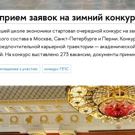
прием заявок на зимний конку
ысшей школе экономики стартовал очередной конкурс на 
ого состава в Москве, Санкт-Петербурге и Перми. Конку
редпочтительной карьерной траектории — академической
. На конкурс выставлено 273 вакансии, документы приним
иглашение к участию
конкурс ППС