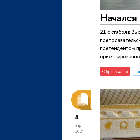
Начался 
21 октября в В
преподавательск
претендентом п
ориентированной
Образование
пр
8
апр
2024