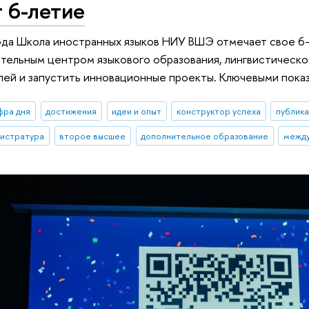
 6-летие
ода Школа иностранных языков НИУ ВШЭ отмечает свое 6-
тельным центром языкового образования, лингвистической
ей и запустить инновационные проекты. Ключевыми показ
фра дня
достижения
идеи и опыт
конструктор успеха
публик
гистратура
второе высшее
дополнительное образование
между