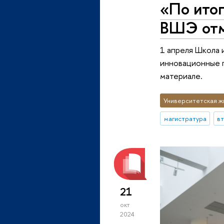
«По ито
ВШЭ отм
1 апреля Школа 
инновационные п
материале.
Университетская ж
магистратура
в
21
окт
2024