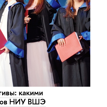
тивы: какими
ыков НИУ ВШЭ