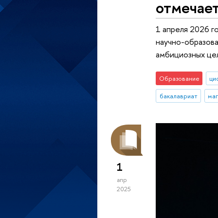
отмечает
1 апреля 2026 г
научно-образова
амбициозных цел
Образование
ци
бакалавриат
ма
1
апр
2025