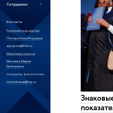
Сотрудники
Контакты
Руководитель центра
:
Попова Анна Игоревна
aipopova@hse.ru
Менеджер центра
:
Мачнева Мария
Евгеньевна
,
менеджер факультатива
mmachneva@hse.ru
Знаковы
показат