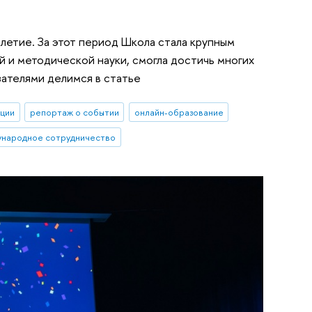
летие. За этот период Школа стала крупным
 и методической науки, смогла достичь многих
ателями делимся в статье
ации
репортаж о событии
онлайн-образование
народное сотрудничество