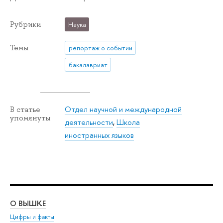
Рубрики
Наука
Темы
репортаж о событии
бакалавриат
Отдел научной и международной
В статье
упомянуты
деятельности
,
Школа
иностранных языков
О ВЫШКЕ
ОБ
Цифры и факты
Ли