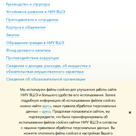
Руководство и структура
Дов
Устойчивое развитие в НИУ ВШЭ
Ол
Преподаватели и сотрудники
При
Корпуса и общежития
Вы
Закупки
При
Обращения граждан в НИУ ВШЭ
Ас
Фонд целевого капитала
До
Противодействие коррупции
Цен
Сведения о доходах, расходах, об имуществе и
Би
обязательствах имущественного характера
Об
Сведения об образовательной организации
Обр
Людям с ограниченными возможностями здоровья
Мы используем файлы cookies для улучшения работы сайта
Единая платежная страница
НИУ ВШЭ и большего удобства его использования. Более
подробную информацию об использовании файлов cookies
Работа в Вышке
можно найти
здесь
, наши правила обработки персональных
данных –
здесь
. Продолжая пользоваться сайтом, вы
✖
Редактору
подтверждаете, что были проинформированы об
© НИУ ВШЭ 1993–2026
Адреса и контакты
Условия использования
использовании файлов cookies сайтом НИУ ВШЭ и согласны
с нашими правилами обработки персональных данных. Вы
материалов
Политика конфиденциальности
Карта сайта
можете отключить файлы cookies в настройках Вашего
Шрифты HSE Sans и HSE Slab разработаны в
Школе дизайна НИУ ВШЭ