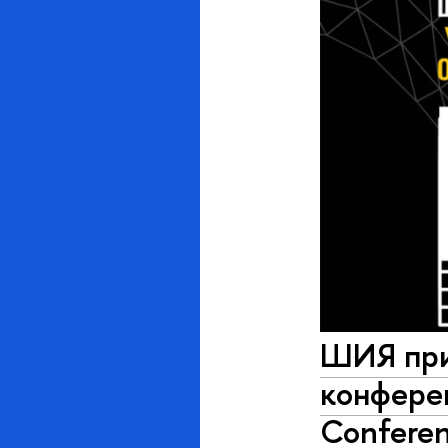
ШИЯ при
конферен
Confere