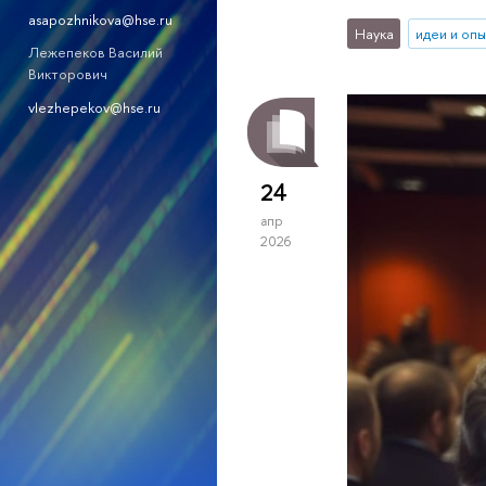
asapozhnikova@hse.ru
Наука
идеи и оп
Лежепеков Василий
Викторович
vlezhepekov@hse.ru
24
апр
2026