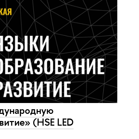
дународную
витие» (HSE LED