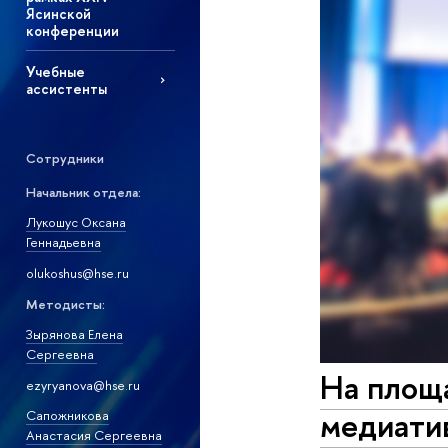
Ясинской
конференции
Учебные
ассистенты
Сотрудники
Начальник отдела:
Лукошус Оксана
Геннадьевна
olukoshus@hse.ru
Методисты:
Зырянова Елена
Сергеевна
На площ
ezyryanova@hse.ru
медиати
Сапожникова
Анастасия Сергеевна