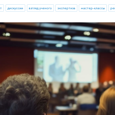
ыт
дискуссии
взгляд ученого
экспертиза
мастер-классы
ре