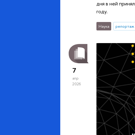
дня в ней приня
году.
Наука
репортаж 
7
апр
2026