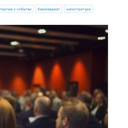
портаж о событии
бакалавриат
магистратура