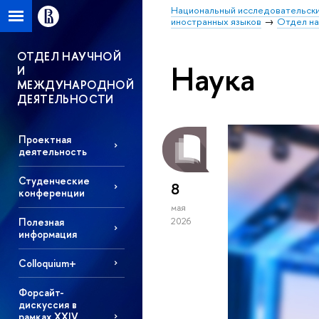
Национальный исследовательски
иностранных языков
Отдел на
ОТДЕЛ НАУЧНОЙ
Наука
И
МЕЖДУНАРОДНОЙ
ДЕЯТЕЛЬНОСТИ
Проектная
деятельность
Студенческие
8
конференции
мая
Полезная
2026
информация
Colloquium+
Форсайт-
дискуссия в
рамках XXIV