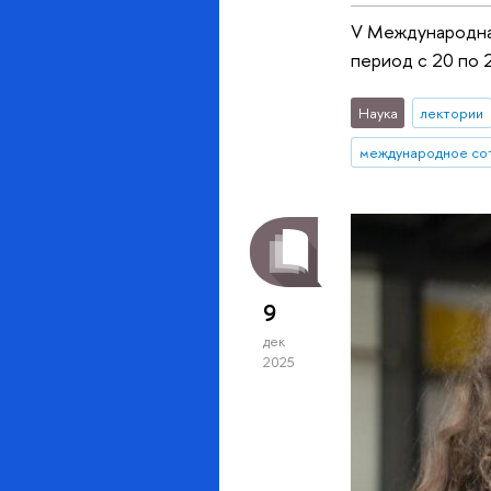
V Международная
период с 20 по 
Наука
лектории
международное со
9
дек
2025