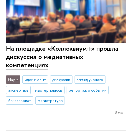
На площадке «Коллоквиум+» прошла
дискуссия о медиативных
компетенциях
Наука
идеи и опыт
дискуссии
взгляд ученого
экспертиза
мастер-классы
репортаж о событии
бакалавриат
магистратура
8 мая