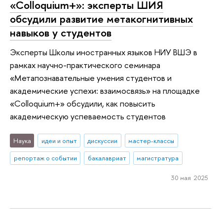
«Colloquium+»: эксперты ШИЯ
обсудили развитие метакогнитивных
навыков у студентов
Эксперты Школы иностранных языков НИУ ВШЭ в
рамках научно-практического семинара
«Метапознавательные умения студентов и
академические успехи: взаимосвязь» на площадке
«Colloquium+» обсудили, как повысить
академическую успеваемость студентов
Наука
идеи и опыт
дискуссии
мастер-классы
репортаж о событии
бакалавриат
магистратура
30 мая 2025