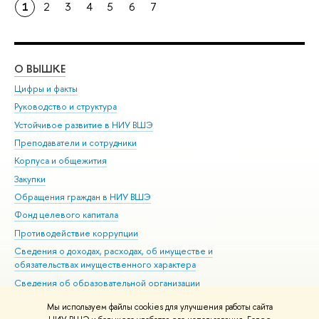
1
2
3
4
5
6
7
О ВЫШКЕ
ОБ
Цифры и факты
Ли
Руководство и структура
Дов
Устойчивое развитие в НИУ ВШЭ
Ол
Преподаватели и сотрудники
При
Корпуса и общежития
Вы
Закупки
При
Обращения граждан в НИУ ВШЭ
Ас
Фонд целевого капитала
До
Противодействие коррупции
Цен
Сведения о доходах, расходах, об имуществе и
Би
обязательствах имущественного характера
Об
Сведения об образовательной организации
Обр
Людям с ограниченными возможностями здоровья
Мы используем файлы cookies для улучшения работы сайта
Единая платежная страница