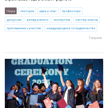
Наука
лектории
идеи и опыт
профессора
дискуссии
взгляд ученого
экспертиза
мастер-классы
приглашение к участию
международное сотрудничество
7 апреля