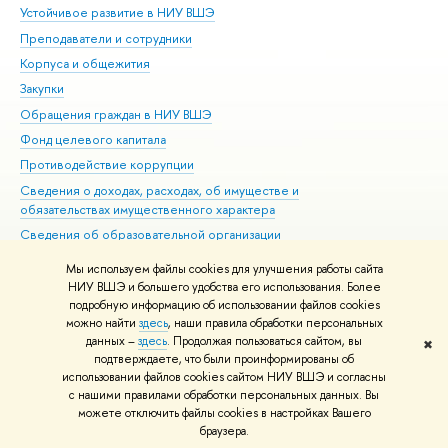
Устойчивое развитие в НИУ ВШЭ
Ол
Преподаватели и сотрудники
При
Корпуса и общежития
Вы
Закупки
При
Обращения граждан в НИУ ВШЭ
Ас
Фонд целевого капитала
До
Противодействие коррупции
Цен
Сведения о доходах, расходах, об имуществе и
Би
обязательствах имущественного характера
Об
Сведения об образовательной организации
Обр
Людям с ограниченными возможностями здоровья
Мы используем файлы cookies для улучшения работы сайта
Единая платежная страница
НИУ ВШЭ и большего удобства его использования. Более
подробную информацию об использовании файлов cookies
Работа в Вышке
можно найти
здесь
, наши правила обработки персональных
данных –
здесь
. Продолжая пользоваться сайтом, вы
✖
Редактору
подтверждаете, что были проинформированы об
© НИУ ВШЭ 1993–2026
Адреса и контакты
Условия использования
использовании файлов cookies сайтом НИУ ВШЭ и согласны
с нашими правилами обработки персональных данных. Вы
материалов
Политика конфиденциальности
Карта сайта
можете отключить файлы cookies в настройках Вашего
Шрифты HSE Sans и HSE Slab разработаны в
Школе дизайна НИУ ВШЭ
браузера.