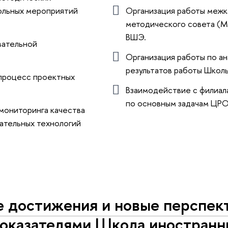
ольных мероприятий
Организация работы меж
методического совета 
ВШЭ.
вательной
Организация работы по а
результатов работы Школ
процесс проектных
Взаимодействие с филиал
по основным задачам ЦР
мониторинга качества
ательных технологий
е достижения и новые перспек
показателями Школа иностранн