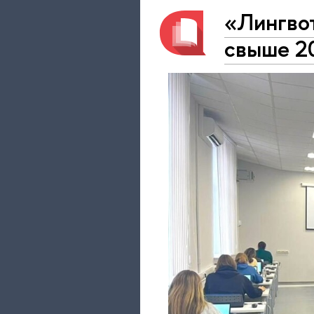
«Лингвот
свыше 20