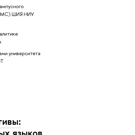
кампусного
(ММС) ШИЯ НИУ
налитике
ы
ами университета
ОТ
тивы:
ых языков