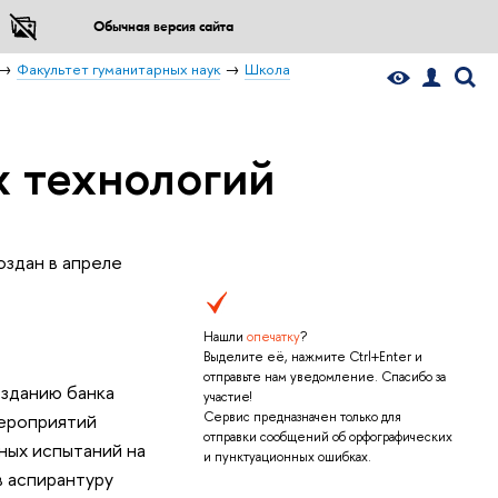
Обычная версия сайта
Факультет гуманитарных наук
Школа
х технологий
здан в апреле
Нашли
опечатку
?
Выделите её, нажмите Ctrl+Enter и
отправьте нам уведомление. Спасибо за
озданию банка
участие!
мероприятий
Сервис предназначен только для
отправки сообщений об орфографических
ных испытаний на
и пунктуационных ошибках.
в аспирантуру