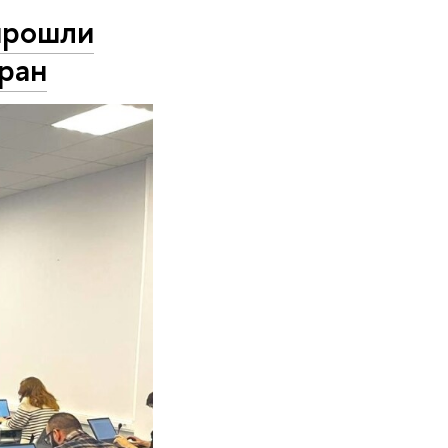
 прошли
тран