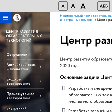
A
A
A
АБВ
Национальный исследовательски
иностранных языков
Центр ра
ЦЕНТР РАЗВИТИЯ
Центр раз
ОБРАЗОВАТЕЛЬНЫХ
ТЕХНОЛОГИЙ
Сотрудники
Центр развития образоват
Английский язык.
2020 года.
Факультатив
Основные задачи Цент
Входное
тестирование
Разработка и внедрен
Промежуточное
образовательных техн
тестирование
иноязычного образова
Внутренний
Разработка заданий и