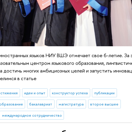
 иностранных языков НИУ ВШЭ отмечает свое 6-летие. За
азовательным центром языкового образования, лингвистич
ла достичь многих амбициозных целей и запустить иннова
елимся в статье
остижения
идеи и опыт
конструктор успеха
публикации
образование
бакалавриат
магистратура
второе высшее
международное сотрудничество