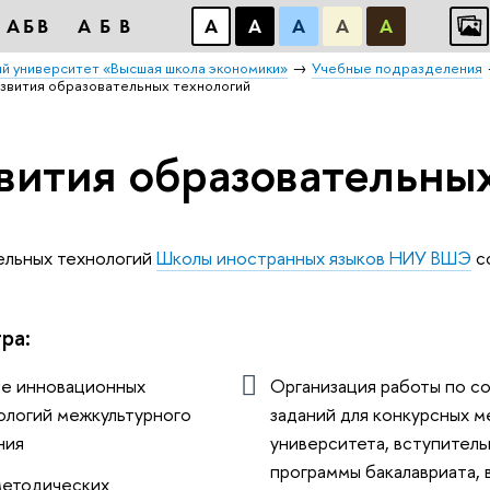
АБВ
АБВ
А
А
А
А
А
й университет «Высшая школа экономики»
Учебные подразделения
звития образовательных технологий
вития образовательны
ельных технологий
Школы иностранных языков НИУ ВШЭ
со
ра:
ие инновационных
Организация работы по с
ологий межкультурного
заданий для конкурсных 
ния
университета, вступитель
программы бакалавриата, 
 методических