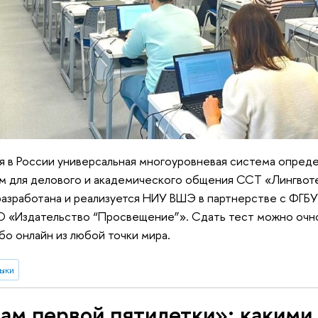
ая в России универсальная многоуровневая система опред
ом для делового и академического общения ССТ «Лингвот
разработана и реализуется НИУ ВШЭ в партнерстве с ФГБУ
О «Издательство “Просвещение”». Сдать тест можно очно
о онлайн из любой точки мира.
ыки
ам первой пятилетки»: какими