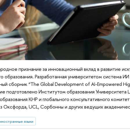
одное признание за инновационный вклад в развитие ис
о образования. Разработанная университетом система ИИ
й сборник “The Global Development of AI-Empowered High
ание подготовлено Институтом образования Университета 
бразования КНР и глобального консультативного комитета
из Оксфорда, UCL, Сорбонны и других ведущих академичес
иностранные языки