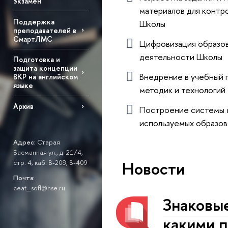
экзамен
материалов для контр
Поддержка
Школы
преподавателей в
СмартЛМС
Цифровизация образо
деятельности Школы
Подготовка и
защита концепции
Внедрение в учебный 
ВКР на английском
языке
методик и технологий
Архив
Построение системы 
используемых образов
Адрес:
Старая
Басманная ул., д. 21/4,
Новости
стр. 4, каб. В-208, В-409
Почта:
ceat_sofl@hse.ru
Знаковы
какими 