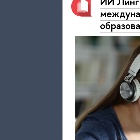
ИИ Линг
междуна
образов