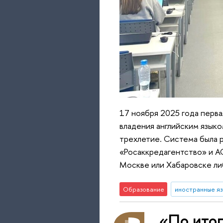
17 ноября 2025 года перв
владения английским язык
трехлетие. Система была 
«Росаккредагентство» и А
Москве или Хабаровске либ
Образование
иностранные яз
«По итог