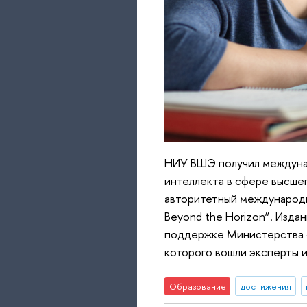
НИУ ВШЭ получил междунар
интеллекта в сфере высшег
авторитетный международны
Beyond the Horizon”. Изд
поддержке Министерства о
которого вошли эксперты 
Образование
достижения