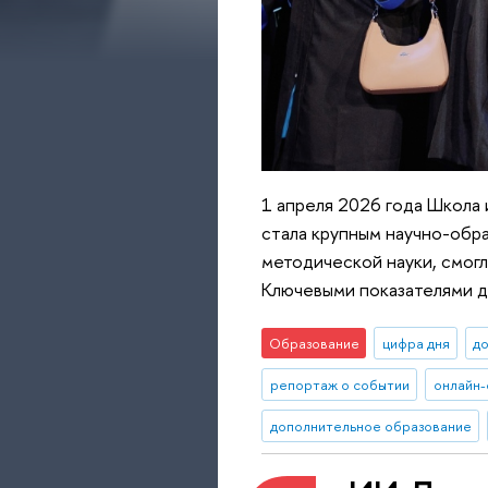
1 апреля 2026 года Школа
стала крупным научно-обр
методической науки, смог
Ключевыми показателями д
Образование
цифра дня
д
репортаж о событии
онлайн-
дополнительное образование