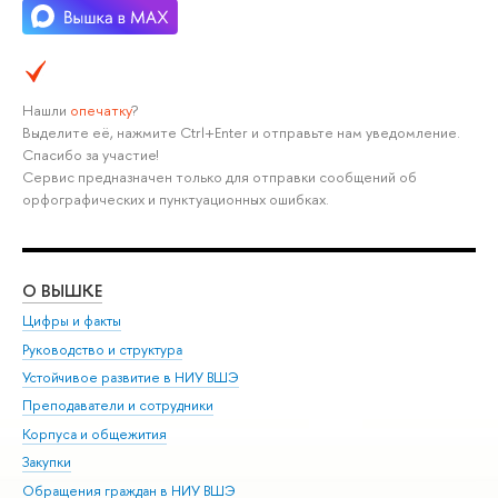
Нашли
опечатку
?
Выделите её, нажмите Ctrl+Enter и отправьте нам уведомление.
Спасибо за участие!
Сервис предназначен только для отправки сообщений об
орфографических и пунктуационных ошибках.
О ВЫШКЕ
ОБ
Цифры и факты
Ли
Руководство и структура
Дов
Устойчивое развитие в НИУ ВШЭ
Ол
Преподаватели и сотрудники
При
Корпуса и общежития
Вы
Закупки
При
Обращения граждан в НИУ ВШЭ
Ас