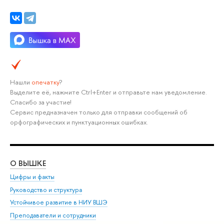
Нашли
опечатку
?
Выделите её, нажмите Ctrl+Enter и отправьте нам уведомление.
Спасибо за участие!
Сервис предназначен только для отправки сообщений об
орфографических и пунктуационных ошибках.
О ВЫШКЕ
ОБ
Цифры и факты
Ли
Руководство и структура
Дов
Устойчивое развитие в НИУ ВШЭ
Ол
Преподаватели и сотрудники
При