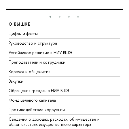
О ВЫШКЕ
Цифры и факты
Л
Руководство и структура
Д
Устойчивое развитие в НИУ ВШЭ
О
Преподаватели и сотрудники
П
Корпуса и общежития
В
Закупки
П
Обращения граждан в НИУ ВШЭ
А
Фонд целевого капитала
Д
Противодействие коррупции
Ц
Сведения о доходах, расходах, об имуществе и
Б
обязательствах имущественного характера
О