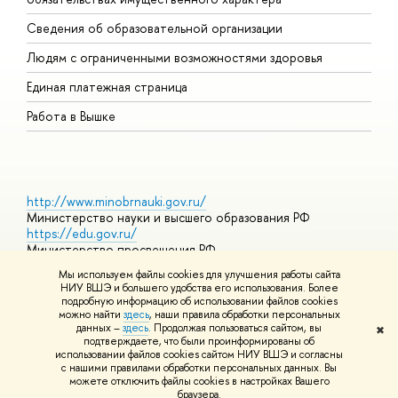
О
Сведения об образовательной организации
О
Людям с ограниченными возможностями здоровья
Единая платежная страница
Работа в Вышке
http://www.minobrnauki.gov.ru/
Министерство науки и высшего образования РФ
https://edu.gov.ru/
Министерство просвещения РФ
https://elearning.hse.ru/mooc
Мы используем файлы cookies для улучшения работы сайта
Массовые открытые онлайн-курсы
НИУ ВШЭ и большего удобства его использования. Более
подробную информацию об использовании файлов cookies
можно найти
здесь
, наши правила обработки персональных
данных –
здесь
. Продолжая пользоваться сайтом, вы
✖
© НИУ ВШЭ 1993–2026
Адреса и контакты
Условия
подтверждаете, что были проинформированы об
использования материалов
Политика конфиденциальности
Карта
использовании файлов cookies сайтом НИУ ВШЭ и согласны
сайта
с нашими правилами обработки персональных данных. Вы
Шрифты HSE Sans и HSE Slab разработаны в
Школе дизайна НИУ
можете отключить файлы cookies в настройках Вашего
ВШЭ
браузера.