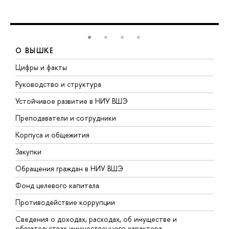
О ВЫШКЕ
Цифры и факты
Л
Руководство и структура
Д
Устойчивое развитие в НИУ ВШЭ
О
Преподаватели и сотрудники
П
Корпуса и общежития
В
Закупки
П
Обращения граждан в НИУ ВШЭ
А
Фонд целевого капитала
Д
Противодействие коррупции
Ц
Сведения о доходах, расходах, об имуществе и
Б
обязательствах имущественного характера