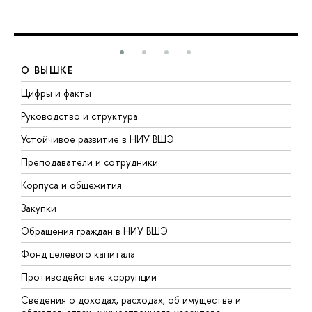
О ВЫШКЕ
Цифры и факты
Л
Руководство и структура
Д
Устойчивое развитие в НИУ ВШЭ
О
Преподаватели и сотрудники
П
Корпуса и общежития
В
Закупки
П
Обращения граждан в НИУ ВШЭ
А
Фонд целевого капитала
Д
Противодействие коррупции
Ц
Сведения о доходах, расходах, об имуществе и
Б