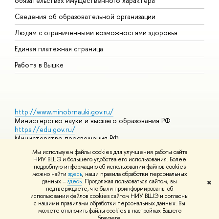
обязательствах имущественного характера
О
Сведения об образовательной организации
О
Людям с ограниченными возможностями здоровья
Единая платежная страница
Работа в Вышке
http://www.minobrnauki.gov.ru/
Министерство науки и высшего образования РФ
https://edu.gov.ru/
Министерство просвещения РФ
https://elearning.hse.ru/mooc
Мы используем файлы cookies для улучшения работы сайта
Массовые открытые онлайн-курсы
НИУ ВШЭ и большего удобства его использования. Более
подробную информацию об использовании файлов cookies
можно найти
здесь
, наши правила обработки персональных
данных –
здесь
. Продолжая пользоваться сайтом, вы
✖
© НИУ ВШЭ 1993–2026
Адреса и контакты
Условия
подтверждаете, что были проинформированы об
использования материалов
Политика конфиденциальности
Карта
использовании файлов cookies сайтом НИУ ВШЭ и согласны
сайта
с нашими правилами обработки персональных данных. Вы
Шрифты HSE Sans и HSE Slab разработаны в
Школе дизайна НИУ
можете отключить файлы cookies в настройках Вашего
ВШЭ
браузера.