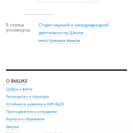
Отдел научной и международной
В статье
упомянуты
деятельности
,
Школа
иностранных языков
О ВЫШКЕ
ОБ
Цифры и факты
Ли
Руководство и структура
Дов
Устойчивое развитие в НИУ ВШЭ
Ол
Преподаватели и сотрудники
При
Корпуса и общежития
Вы
Закупки
При